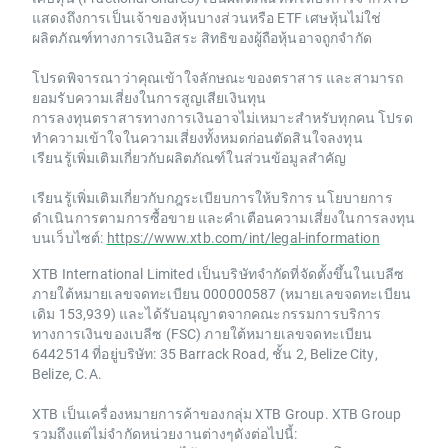
แสดงถึงการเป็นเจ้าของหุ้นบางส่วนหรือ ETF เศษหุ้นไม่ใช่
ผลิตภัณฑ์ทางการเงินอิสระ สิทธิของผู้ถือหุ้นอาจถูกจำกัด
โปรดพิจารณาว่าคุณเข้าใจลักษณะของตราสาร และสามารถ
ยอมรับความเสี่ยงในการสูญเสียเงินทุน
การลงทุนตราสารทางการเงินอาจไม่เหมาะสำหรับทุกคน โปรด
ทำความเข้าใจในความเสี่ยงทั้งหมดก่อนตัดสินใจลงทุน
เรียนรู้เพิ่มเติมเกี่ยวกับผลิตภัณฑ์ในส่วนข้อมูลสำคัญ
เรียนรู้เพิ่มเติมเกี่ยวกับกฎระเบียบการให้บริการ นโยบายการ
ดำเนินการตามการซื้อขาย และคำเตือนความเสี่ยงในการลงทุน
บนเว็บไซต์:
https://www.xtb.com/int/legal-information
XTB International Limited เป็นบริษัทจำกัดที่จัดตั้งขึ้นในเบลีซ
ภายใต้หมายเลขจดทะเบียน 000000587 (หมายเลขจดทะเบียน
เดิม 153,939) และได้รับอนุญาตจากคณะกรรมการบริการ
ทางการเงินของเบลีซ (FSC) ภายใต้หมายเลขจดทะเบียน
6442514 ที่อยู่บริษัท: 35 Barrack Road, ชั้น 2, Belize City,
Belize, C.A.
XTB เป็นเครื่องหมายการค้าของกลุ่ม XTB Group. XTB Group
รวมถึงแต่ไม่จำกัดหน่วยงานต่างๆดังต่อไปนี้: