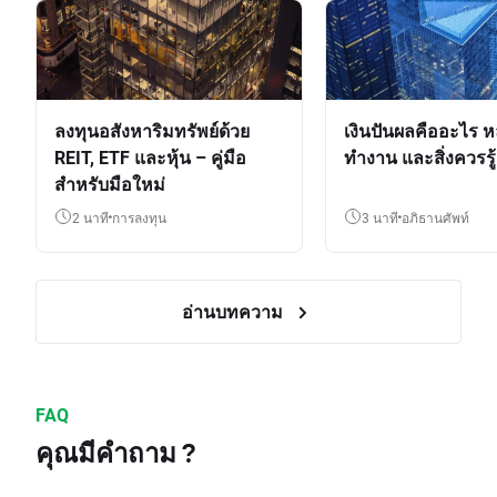
ลงทุนอสังหาริมทรัพย์ด้วย
เงินปันผลคืออะไร ห
REIT, ETF และหุ้น – คู่มือ
ทำงาน และสิ่งควรรู้
สำหรับมือใหม่
2 นาที
การลงทุน
3 นาที
อภิธานศัพท์
อ่านบทความ
FAQ
คุณมีคำถาม ?