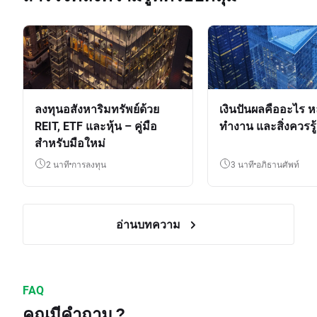
ลงทุนอสังหาริมทรัพย์ด้วย
เงินปันผลคืออะไร ห
REIT, ETF และหุ้น – คู่มือ
ทำงาน และสิ่งควรรู้
สำหรับมือใหม่
2 นาที
การลงทุน
3 นาที
อภิธานศัพท์
อ่านบทความ
FAQ
คุณมีคำถาม ?