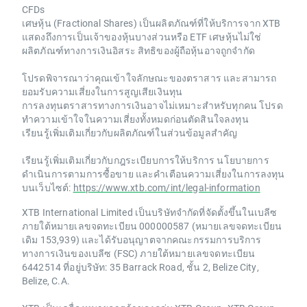
CFDs
เศษหุ้น (Fractional Shares) เป็นผลิตภัณฑ์ที่ให้บริการจาก XTB
แสดงถึงการเป็นเจ้าของหุ้นบางส่วนหรือ ETF เศษหุ้นไม่ใช่
ผลิตภัณฑ์ทางการเงินอิสระ สิทธิของผู้ถือหุ้นอาจถูกจำกัด
โปรดพิจารณาว่าคุณเข้าใจลักษณะของตราสาร และสามารถ
ยอมรับความเสี่ยงในการสูญเสียเงินทุน
การลงทุนตราสารทางการเงินอาจไม่เหมาะสำหรับทุกคน โปรด
ทำความเข้าใจในความเสี่ยงทั้งหมดก่อนตัดสินใจลงทุน
เรียนรู้เพิ่มเติมเกี่ยวกับผลิตภัณฑ์ในส่วนข้อมูลสำคัญ
เรียนรู้เพิ่มเติมเกี่ยวกับกฎระเบียบการให้บริการ นโยบายการ
ดำเนินการตามการซื้อขาย และคำเตือนความเสี่ยงในการลงทุน
บนเว็บไซต์:
https://www.xtb.com/int/legal-information
XTB International Limited เป็นบริษัทจำกัดที่จัดตั้งขึ้นในเบลีซ
ภายใต้หมายเลขจดทะเบียน 000000587 (หมายเลขจดทะเบียน
เดิม 153,939) และได้รับอนุญาตจากคณะกรรมการบริการ
ทางการเงินของเบลีซ (FSC) ภายใต้หมายเลขจดทะเบียน
6442514 ที่อยู่บริษัท: 35 Barrack Road, ชั้น 2, Belize City,
Belize, C.A.