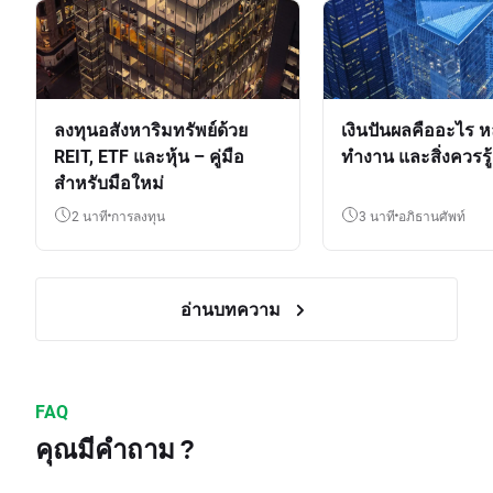
ลงทุนอสังหาริมทรัพย์ด้วย
เงินปันผลคืออะไร ห
REIT, ETF และหุ้น – คู่มือ
ทำงาน และสิ่งควรรู้
สำหรับมือใหม่
2 นาที
การลงทุน
3 นาที
อภิธานศัพท์
อ่านบทความ
FAQ
คุณมีคำถาม ?