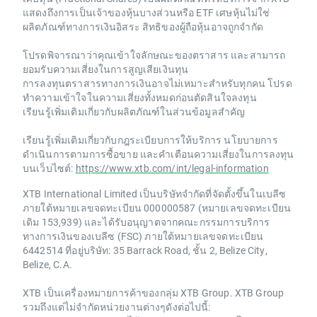
แสดงถึงการเป็นเจ้าของหุ้นบางส่วนหรือ ETF เศษหุ้นไม่ใช่
ผลิตภัณฑ์ทางการเงินอิสระ สิทธิของผู้ถือหุ้นอาจถูกจำกัด
โปรดพิจารณาว่าคุณเข้าใจลักษณะของตราสาร และสามารถ
ยอมรับความเสี่ยงในการสูญเสียเงินทุน
การลงทุนตราสารทางการเงินอาจไม่เหมาะสำหรับทุกคน โปรด
ทำความเข้าใจในความเสี่ยงทั้งหมดก่อนตัดสินใจลงทุน
เรียนรู้เพิ่มเติมเกี่ยวกับผลิตภัณฑ์ในส่วนข้อมูลสำคัญ
เรียนรู้เพิ่มเติมเกี่ยวกับกฎระเบียบการให้บริการ นโยบายการ
ดำเนินการตามการซื้อขาย และคำเตือนความเสี่ยงในการลงทุน
บนเว็บไซต์:
https://www.xtb.com/int/legal-information
XTB International Limited เป็นบริษัทจำกัดที่จัดตั้งขึ้นในเบลีซ
ภายใต้หมายเลขจดทะเบียน 000000587 (หมายเลขจดทะเบียน
เดิม 153,939) และได้รับอนุญาตจากคณะกรรมการบริการ
ทางการเงินของเบลีซ (FSC) ภายใต้หมายเลขจดทะเบียน
6442514 ที่อยู่บริษัท: 35 Barrack Road, ชั้น 2, Belize City,
Belize, C.A.
XTB เป็นเครื่องหมายการค้าของกลุ่ม XTB Group. XTB Group
รวมถึงแต่ไม่จำกัดหน่วยงานต่างๆดังต่อไปนี้: