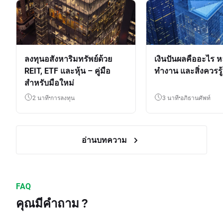
ลงทุนอสังหาริมทรัพย์ด้วย
เงินปันผลคืออะไร ห
REIT, ETF และหุ้น – คู่มือ
ทำงาน และสิ่งควรรู้
สำหรับมือใหม่
2 นาที
การลงทุน
3 นาที
อภิธานศัพท์
อ่านบทความ
FAQ
คุณมีคำถาม ?