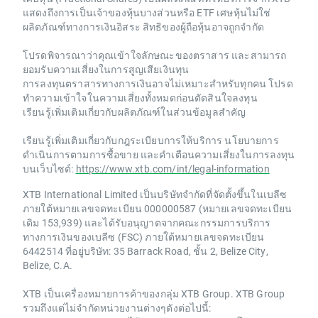
แสดงถึงการเป็นเจ้าของหุ้นบางส่วนหรือ ETF เศษหุ้นไม่ใช่
ผลิตภัณฑ์ทางการเงินอิสระ สิทธิของผู้ถือหุ้นอาจถูกจำกัด
โปรดพิจารณาว่าคุณเข้าใจลักษณะของตราสาร และสามารถ
ยอมรับความเสี่ยงในการสูญเสียเงินทุน
การลงทุนตราสารทางการเงินอาจไม่เหมาะสำหรับทุกคน โปรด
ทำความเข้าใจในความเสี่ยงทั้งหมดก่อนตัดสินใจลงทุน
เรียนรู้เพิ่มเติมเกี่ยวกับผลิตภัณฑ์ในส่วนข้อมูลสำคัญ
เรียนรู้เพิ่มเติมเกี่ยวกับกฎระเบียบการให้บริการ นโยบายการ
ดำเนินการตามการซื้อขาย และคำเตือนความเสี่ยงในการลงทุน
บนเว็บไซต์:
https://www.xtb.com/int/legal-information
XTB International Limited เป็นบริษัทจำกัดที่จัดตั้งขึ้นในเบลีซ
ภายใต้หมายเลขจดทะเบียน 000000587 (หมายเลขจดทะเบียน
เดิม 153,939) และได้รับอนุญาตจากคณะกรรมการบริการ
ทางการเงินของเบลีซ (FSC) ภายใต้หมายเลขจดทะเบียน
6442514 ที่อยู่บริษัท: 35 Barrack Road, ชั้น 2, Belize City,
Belize, C.A.
XTB เป็นเครื่องหมายการค้าของกลุ่ม XTB Group. XTB Group
รวมถึงแต่ไม่จำกัดหน่วยงานต่างๆดังต่อไปนี้: