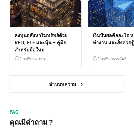
ลงทุนอสังหาริมทรัพย์ด้วย
เงินปันผลคืออะไร ห
REIT, ETF และหุ้น – คู่มือ
ทำงาน และสิ่งควรรู้
สำหรับมือใหม่
2 นาที
การลงทุน
3 นาที
อภิธานศัพท์
อ่านบทความ
FAQ
คุณมีคำถาม ?