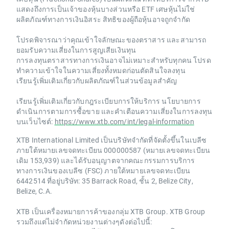
แสดงถึงการเป็นเจ้าของหุ้นบางส่วนหรือ ETF เศษหุ้นไม่ใช่
ผลิตภัณฑ์ทางการเงินอิสระ สิทธิของผู้ถือหุ้นอาจถูกจำกัด
โปรดพิจารณาว่าคุณเข้าใจลักษณะของตราสาร และสามารถ
ยอมรับความเสี่ยงในการสูญเสียเงินทุน
การลงทุนตราสารทางการเงินอาจไม่เหมาะสำหรับทุกคน โปรด
ทำความเข้าใจในความเสี่ยงทั้งหมดก่อนตัดสินใจลงทุน
เรียนรู้เพิ่มเติมเกี่ยวกับผลิตภัณฑ์ในส่วนข้อมูลสำคัญ
เรียนรู้เพิ่มเติมเกี่ยวกับกฎระเบียบการให้บริการ นโยบายการ
ดำเนินการตามการซื้อขาย และคำเตือนความเสี่ยงในการลงทุน
บนเว็บไซต์:
https://www.xtb.com/int/legal-information
XTB International Limited เป็นบริษัทจำกัดที่จัดตั้งขึ้นในเบลีซ
ภายใต้หมายเลขจดทะเบียน 000000587 (หมายเลขจดทะเบียน
เดิม 153,939) และได้รับอนุญาตจากคณะกรรมการบริการ
ทางการเงินของเบลีซ (FSC) ภายใต้หมายเลขจดทะเบียน
6442514 ที่อยู่บริษัท: 35 Barrack Road, ชั้น 2, Belize City,
Belize, C.A.
XTB เป็นเครื่องหมายการค้าของกลุ่ม XTB Group. XTB Group
รวมถึงแต่ไม่จำกัดหน่วยงานต่างๆดังต่อไปนี้: