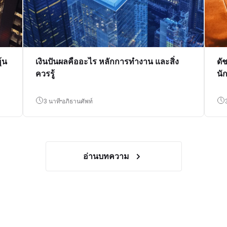
้น
เงินปันผลคืออะไร หลักการทำงาน และสิ่ง
ดั
ควรรู้
นั
3 นาที
อภิธานศัพท์
อ่านบทความ