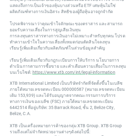
แสดงถึงการเป็นเจ้าของหุ้นบางส่วนหรือ ETF เศษหุ้นไม่ใช่
ผลิตภัณฑ์ทางการเงินอิสระ สิทธิของผู้ถือหุ้นอาจถูกจำกัด
โปรดพิจารณาว่าคุณเข้าใจลักษณะของตราสาร และสามารถ
ยอมรับความเสี่ยงในการสูญเสียเงินทุน
การลงทุนตราสารทางการเงินอาจไม่เหมาะสำหรับทุกคน โปรด
ทำความเข้าใจในความเสี่ยงทั้งหมดก่อนตัดสินใจลงทุน
เรียนรู้เพิ่มเติมเกี่ยวกับผลิตภัณฑ์ในส่วนข้อมูลสำคัญ
เรียนรู้เพิ่มเติมเกี่ยวกับกฎระเบียบการให้บริการ นโยบายการ
ดำเนินการตามการซื้อขาย และคำเตือนความเสี่ยงในการลงทุน
บนเว็บไซต์:
https://www.xtb.com/int/legal-information
XTB International Limited เป็นบริษัทจำกัดที่จัดตั้งขึ้นในเบลีซ
ภายใต้หมายเลขจดทะเบียน 000000587 (หมายเลขจดทะเบียน
เดิม 153,939) และได้รับอนุญาตจากคณะกรรมการบริการ
ทางการเงินของเบลีซ (FSC) ภายใต้หมายเลขจดทะเบียน
6442514 ที่อยู่บริษัท: 35 Barrack Road, ชั้น 2, Belize City,
Belize, C.A.
XTB เป็นเครื่องหมายการค้าของกลุ่ม XTB Group. XTB Group
รวมถึงแต่ไม่จำกัดหน่วยงานต่างๆดังต่อไปนี้: