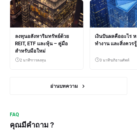
ลงทุนอสังหาริมทรัพย์ด้วย
เงินปันผลคืออะไร ห
REIT, ETF และหุ้น – คู่มือ
ทำงาน และสิ่งควรรู้
สำหรับมือใหม่
2 นาที
การลงทุน
3 นาที
อภิธานศัพท์
อ่านบทความ
FAQ
คุณมีคำถาม ?