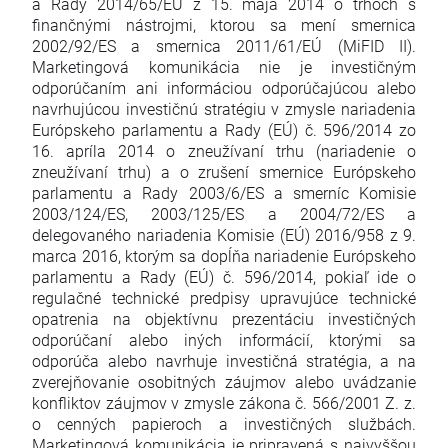
a Rady 2014/65/EÚ z 15. mája 2014 o trhoch s
finančnými nástrojmi, ktorou sa mení smernica
2002/92/ES a smernica 2011/61/EÚ (MiFID II).
Marketingová komunikácia nie je investičným
odporúčaním ani informáciou odporúčajúcou alebo
navrhujúcou investičnú stratégiu v zmysle nariadenia
Európskeho parlamentu a Rady (EÚ) č. 596/2014 zo
16. apríla 2014 o zneužívaní trhu (nariadenie o
zneužívaní trhu) a o zrušení smernice Európskeho
parlamentu a Rady 2003/6/ES a smerníc Komisie
2003/124/ES, 2003/125/ES a 2004/72/ES a
delegovaného nariadenia Komisie (EÚ) 2016/958 z 9.
marca 2016, ktorým sa dopĺňa nariadenie Európskeho
parlamentu a Rady (EÚ) č. 596/2014, pokiaľ ide o
regulačné technické predpisy upravujúce technické
opatrenia na objektívnu prezentáciu investičných
odporúčaní alebo iných informácií, ktorými sa
odporúča alebo navrhuje investičná stratégia, a na
zverejňovanie osobitných záujmov alebo uvádzanie
konfliktov záujmov v zmysle zákona č. 566/2001 Z. z.
o cenných papieroch a investičných službách.
Marketingová komunikácia je pripravená s najvyššou