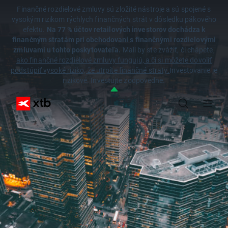
Finančné rozdielové zmluvy sú zložité nástroje a sú spojené s
vysokým rizikom rýchlych finančných strát v dôsledku pákového
efektu.
Na 77 % účtov retailových investorov dochádza k
finančným stratám pri obchodovaní s finančnými rozdielovými
zmluvami u tohto poskytovateľa.
Mali by ste zvážiť, či chápete,
ako finančné rozdielové zmluvy fungujú, a či si môžete dovoliť
podstúpiť vysoké riziko, že utrpíte finančné straty.
Investovanie je
rizikové. Investujte zodpovedne.