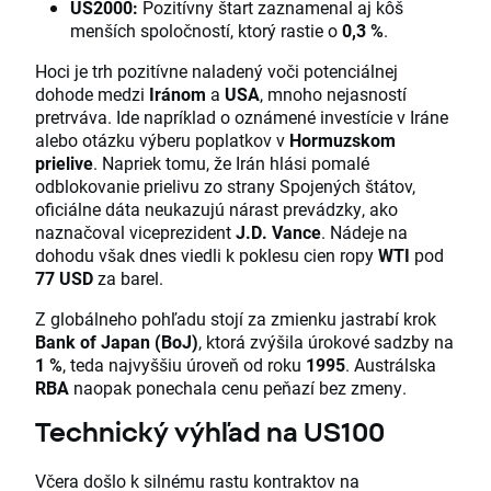
US2000:
Pozitívny štart zaznamenal aj kôš
menších spoločností, ktorý rastie o
0,3 %
.
Hoci je trh pozitívne naladený voči potenciálnej
dohode medzi
Iránom
a
USA
, mnoho nejasností
pretrváva. Ide napríklad o oznámené investície v Iráne
alebo otázku výberu poplatkov v
Hormuzskom
prielive
. Napriek tomu, že Irán hlási pomalé
odblokovanie prielivu zo strany Spojených štátov,
oficiálne dáta neukazujú nárast prevádzky, ako
naznačoval viceprezident
J.D. Vance
. Nádeje na
dohodu však dnes viedli k poklesu cien ropy
WTI
pod
77 USD
za barel.
Z globálneho pohľadu stojí za zmienku jastrabí krok
Bank of Japan (BoJ)
, ktorá zvýšila úrokové sadzby na
1 %
, teda najvyššiu úroveň od roku
1995
. Austrálska
RBA
naopak ponechala cenu peňazí bez zmeny.
Technický výhľad na US100
Včera došlo k silnému rastu kontraktov na