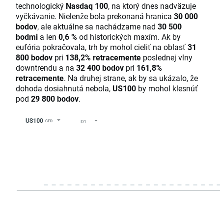
technologický
Nasdaq 100
, na ktorý dnes nadväzuje
vyčkávanie. Nielenže bola prekonaná hranica
30 000
bodov
, ale aktuálne sa nachádzame nad
30 500
bodmi
a len
0,6 %
od historických maxím. Ak by
eufória pokračovala, trh by mohol cieliť na oblasť
31
800 bodov
pri
138,2% retracemente
poslednej vlny
downtrendu a na
32 400 bodov
pri
161,8%
retracemente
. Na druhej strane, ak by sa ukázalo, že
dohoda dosiahnutá nebola,
US100
by mohol klesnúť
pod
29 800 bodov
.