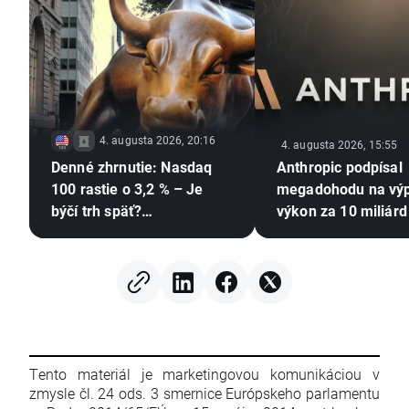
4. augusta 2026, 20:16
4. augusta 2026, 15:55
Denné zhrnutie: Nasdaq
Anthropic podpísal
100 rastie o 3,2 % – Je
megadohodu na vý
býčí trh späť?
výkon za 10 miliárd
(04.08.2026)
Tento materiál je marketingovou komunikáciou v
zmysle čl. 24 ods. 3 smernice Európskeho parlamentu