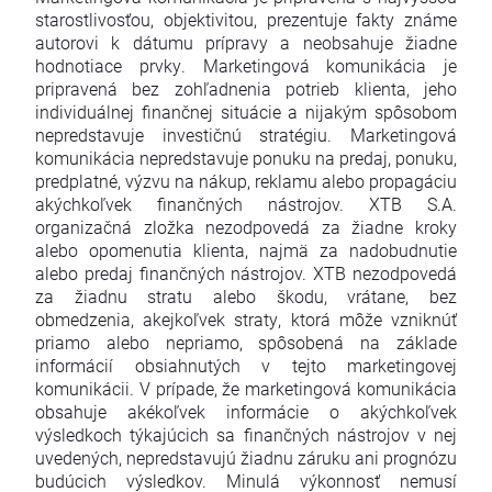
starostlivosťou, objektivitou, prezentuje fakty známe
autorovi k dátumu prípravy a neobsahuje žiadne
hodnotiace prvky. Marketingová komunikácia je
pripravená bez zohľadnenia potrieb klienta, jeho
individuálnej finančnej situácie a nijakým spôsobom
nepredstavuje investičnú stratégiu. Marketingová
komunikácia nepredstavuje ponuku na predaj, ponuku,
predplatné, výzvu na nákup, reklamu alebo propagáciu
akýchkoľvek finančných nástrojov. XTB S.A.
organizačná zložka nezodpovedá za žiadne kroky
alebo opomenutia klienta, najmä za nadobudnutie
alebo predaj finančných nástrojov. XTB nezodpovedá
za žiadnu stratu alebo škodu, vrátane, bez
obmedzenia, akejkoľvek straty, ktorá môže vzniknúť
priamo alebo nepriamo, spôsobená na základe
informácií obsiahnutých v tejto marketingovej
komunikácii. V prípade, že marketingová komunikácia
obsahuje akékoľvek informácie o akýchkoľvek
výsledkoch týkajúcich sa finančných nástrojov v nej
uvedených, nepredstavujú žiadnu záruku ani prognózu
budúcich výsledkov. Minulá výkonnosť nemusí