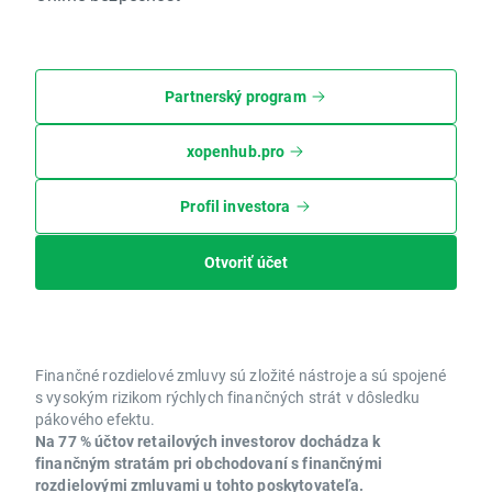
Partnerský program
xopenhub.pro
Profil investora
Otvoriť účet
Finančné rozdielové zmluvy sú zložité nástroje a sú spojené
s vysokým rizikom rýchlych finančných strát v dôsledku
pákového efektu.
Na 77 % účtov retailových investorov dochádza k
finančným stratám pri obchodovaní s finančnými
rozdielovými zmluvami u tohto poskytovateľa.