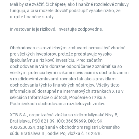
Mali by ste zvážiť, či chápete, ako finančné rozdielové zmluvy
fungujú, a či si môžete dovoliť podstúpiť vysoké riziko, že
utrpíte finančné straty.
Investovanie je rizikové. Investujte zodpovedne.
Obchodovanie s rozdielovými zmluvami nemusí byť vhodné
pre všetkých investorov, pretože predstavuje vysoko
špekulatívnu a rizikovú investíciu. Pred začatím
obchodovania Vám dôrazne odporúčame zoznámiť sa so
všetkými potenciálnymi rizikami súvisiacimi s obchodovaním
s rozdielovými zmluvami, rovnako tak ako s pravidlami
obchodovania týchto finančných nástrojov. Všetky tieto
informácie sú dostupné na internetových stránkach XTB v
sekciách Informácie o účtoch, Poučenie o riziku a
Podmienkach obchodovania rozdielových zmlúv.
XTB S.A., organizačná zložka so sídlom Mlynské Nivy 5,
Bratislava, PSČ 821 09, IČO: 36859699, DIČ: SK
4020230324, zapísaná v obchodnom registri Okresného
súdu Bratislava III, oddiel Po, vložka č. 1623/B.