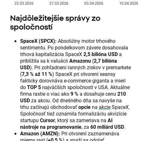
Najdôležitejšie správy zo
spoločností
SpaceX (SPCX):
Absolútny motor trhového
sentimentu. Po pondelkovom závere dosahovala
trhová kapitalizácia SpaceX
2,5 bilióna USD
a
priblížila sa k valuácii
Amazonu
(
2,7 bilióna
USD
). Pri zohľadnení ranných ziskov v premarkete
(
7,3 % až 11 %
) SpaceX pri otvorení seansy
fakticky dorovnáva e-commerce giganta a mieri
do
TOP 5
najväčších spoločností v USA. Aktuálne
firma rastie o viac ako
9 %
a dosahuje cenu
210
USD
za akciu. Od dnešného dňa sa navyše na
trhu začínajú obchodovať
opcie
na
akcie
SpaceX.
Spoločnosť tiež oznámila formalizáciu akvizície
startupu
Cursor
, ktorý sa zameriava na
AI
nástroje na programovanie
, za
60 miliárd USD
.
Amazon (AMZN):
Pri otvorení zaznamenáva
mierny rast (
+0,5 %
) a snaží sa odolať