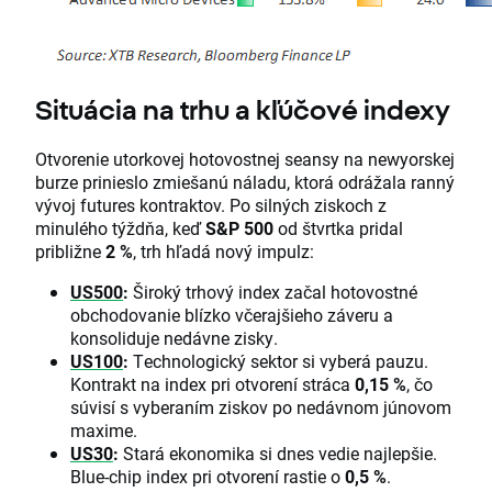
Situácia na trhu a kľúčové indexy
Otvorenie utorkovej hotovostnej seansy na newyorskej
burze prinieslo zmiešanú náladu, ktorá odrážala ranný
vývoj futures kontraktov. Po silných ziskoch z
minulého týždňa, keď
S&P 500
od štvrtka pridal
približne
2 %
, trh hľadá nový impulz:
US500
:
Široký trhový index začal hotovostné
obchodovanie blízko včerajšieho záveru a
konsoliduje nedávne zisky.
US100
:
Technologický sektor si vyberá pauzu.
Kontrakt na index pri otvorení stráca
0,15 %
, čo
súvisí s vyberaním ziskov po nedávnom júnovom
maxime.
US30
:
Stará ekonomika si dnes vedie najlepšie.
Blue-chip index pri otvorení rastie o
0,5 %
.