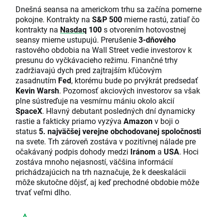
Dnešná seansa na americkom trhu sa začína pomerne
pokojne. Kontrakty na
S&P 500
mierne rastú, zatiaľ čo
kontrakty na
Nasdaq
100
s otvorením hotovostnej
seansy mierne ustupujú. Prerušenie
3-dňového
rastového obdobia na Wall Street vedie investorov k
presunu do vyčkávacieho režimu. Finančné trhy
zadržiavajú dych pred zajtrajším kľúčovým
zasadnutím
Fed
, ktorému bude po prvýkrát predsedať
Kevin Warsh
. Pozornosť akciových investorov sa však
plne sústreďuje na vesmírnu mániu okolo akcií
SpaceX
. Hlavný debutant posledných dní dynamicky
rastie a fakticky priamo vyzýva
Amazon
v boji o
status
5. najväčšej verejne obchodovanej spoločnosti
na svete. Trh zároveň zostáva v pozitívnej nálade pre
očakávaný podpis dohody medzi
Iránom
a
USA
. Hoci
zostáva mnoho nejasností, väčšina informácií
prichádzajúcich na trh naznačuje, že k deeskalácii
môže skutočne dôjsť, aj keď prechodné obdobie môže
trvať veľmi dlho.