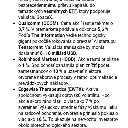
bezprecedentnému prílevu kapitálu do
tematických
vesmírnych
ETF
, ktorý podporuje
valuáciu SpaceX.
Qualcomm (QCOM):
Cena akcií rastie takmer o
3,7 %
. V premarkete pridávala dokonca
5,6 %
.
Podľa
The Information
vedie technologický
gigant pokročilé rokovania o prevzatí AI startupu
Tenstorrent
. Valuácia transakcie by mohla
dosiahnuť
8–10 miliárd USD
.
Robinhood Markets (HOOD):
Akcie rastú približne
o
1 %
. Spoločnosť oznámila plán znížiť počet
zamestnancov o
10 %
a uzavrieť niektoré
otvorené náborové procesy v rámci optimalizácie
prevádzkových nákladov.
Edgewise Therapeutics (EWTX):
Aktíva
spoločnosti vykazujú obrovskú volatilitu. Hoci
akcie skoro ráno rástli o viac ako
7 %
po
zverejnení výsledkov strednej fázy výskumu lieku
na srdcové ochorenie, otvorenie prinieslo pokles o
viac ako
10 %
. To ukazuje na nervozitu investorov
okolo biotechnologického sektora.