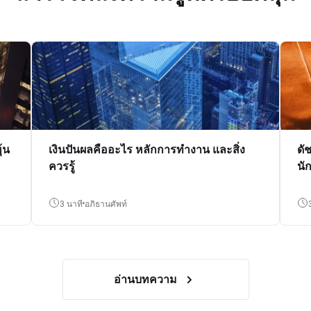
้น
เงินปันผลคืออะไร หลักการทำงาน และสิ่ง
ดั
ควรรู้
นั
3 นาที
อภิธานศัพท์
อ่านบทความ