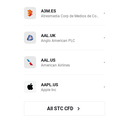
A3M.ES
-
Atresmedia Corp de Medios de Comunicacion SA
AAL.UK
-
Anglo American PLC
AAL.US
-
American Airlines
AAPL.US
-
Apple Inc
All STC CFD