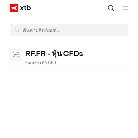
RF.FR - หุ้น CFDs
Eurazeo SA CFD