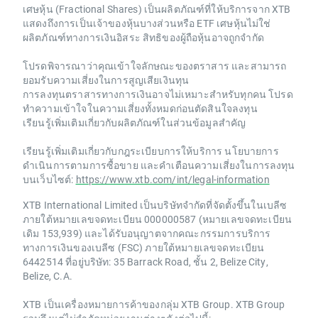
เศษหุ้น (Fractional Shares) เป็นผลิตภัณฑ์ที่ให้บริการจาก XTB
แสดงถึงการเป็นเจ้าของหุ้นบางส่วนหรือ ETF เศษหุ้นไม่ใช่
ผลิตภัณฑ์ทางการเงินอิสระ สิทธิของผู้ถือหุ้นอาจถูกจำกัด
โปรดพิจารณาว่าคุณเข้าใจลักษณะของตราสาร และสามารถ
ยอมรับความเสี่ยงในการสูญเสียเงินทุน
การลงทุนตราสารทางการเงินอาจไม่เหมาะสำหรับทุกคน โปรด
ทำความเข้าใจในความเสี่ยงทั้งหมดก่อนตัดสินใจลงทุน
เรียนรู้เพิ่มเติมเกี่ยวกับผลิตภัณฑ์ในส่วนข้อมูลสำคัญ
เรียนรู้เพิ่มเติมเกี่ยวกับกฎระเบียบการให้บริการ นโยบายการ
ดำเนินการตามการซื้อขาย และคำเตือนความเสี่ยงในการลงทุน
บนเว็บไซต์:
https://www.xtb.com/int/legal-information
XTB International Limited เป็นบริษัทจำกัดที่จัดตั้งขึ้นในเบลีซ
ภายใต้หมายเลขจดทะเบียน 000000587 (หมายเลขจดทะเบียน
เดิม 153,939) และได้รับอนุญาตจากคณะกรรมการบริการ
ทางการเงินของเบลีซ (FSC) ภายใต้หมายเลขจดทะเบียน
6442514 ที่อยู่บริษัท: 35 Barrack Road, ชั้น 2, Belize City,
Belize, C.A.
XTB เป็นเครื่องหมายการค้าของกลุ่ม XTB Group. XTB Group