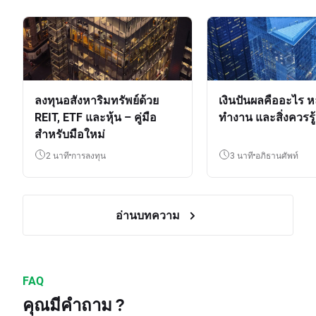
ลงทุนอสังหาริมทรัพย์ด้วย
เงินปันผลคืออะไร ห
REIT, ETF และหุ้น – คู่มือ
ทำงาน และสิ่งควรรู้
สำหรับมือใหม่
2 นาที
การลงทุน
3 นาที
อภิธานศัพท์
อ่านบทความ
FAQ
คุณมีคำถาม ?