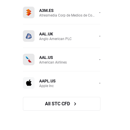
A3M.ES
-
Atresmedia Corp de Medios de Comunicacion SA
AAL.UK
-
Anglo American PLC
AAL.US
-
American Airlines
AAPL.US
-
Apple Inc
All STC CFD