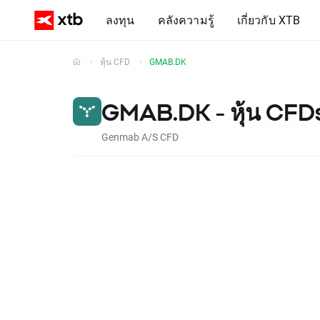
ลงทุน
คลังความรู้
เกี่ยวกับ XTB
หุ้น CFD
GMAB.DK
GMAB.DK - หุ้น CFD
Genmab A/S CFD