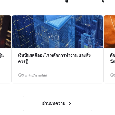
้น
เงินปันผลคืออะไร หลักการทำงาน และสิ่ง
ดั
ควรรู้
นั
3 นาที
อภิธานศัพท์
อ่านบทความ