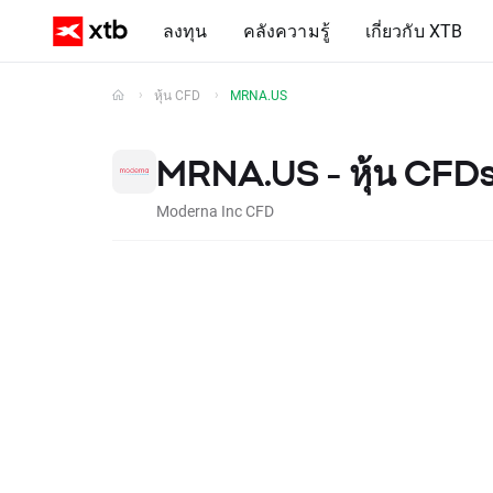
ลงทุน
คลังความรู้
เกี่ยวกับ XTB
หุ้น CFD
MRNA.US
MRNA.US - หุ้น CFD
Moderna Inc CFD