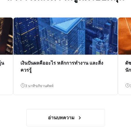
้น
เงินปันผลคืออะไร หลักการทำงาน และสิ่ง
ดั
ควรรู้
นั
3 นาที
อภิธานศัพท์
อ่านบทความ