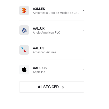
A3M.ES
-
Atresmedia Corp de Medios de Comunicacion SA
AAL.UK
-
Anglo American PLC
AAL.US
-
American Airlines
AAPL.US
-
Apple Inc
All STC CFD