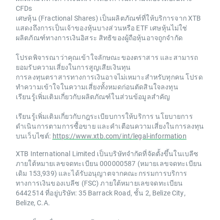
CFDs
เศษหุ้น (Fractional Shares) เป็นผลิตภัณฑ์ที่ให้บริการจาก XTB
แสดงถึงการเป็นเจ้าของหุ้นบางส่วนหรือ ETF เศษหุ้นไม่ใช่
ผลิตภัณฑ์ทางการเงินอิสระ สิทธิของผู้ถือหุ้นอาจถูกจำกัด
โปรดพิจารณาว่าคุณเข้าใจลักษณะของตราสาร และสามารถ
ยอมรับความเสี่ยงในการสูญเสียเงินทุน
การลงทุนตราสารทางการเงินอาจไม่เหมาะสำหรับทุกคน โปรด
ทำความเข้าใจในความเสี่ยงทั้งหมดก่อนตัดสินใจลงทุน
เรียนรู้เพิ่มเติมเกี่ยวกับผลิตภัณฑ์ในส่วนข้อมูลสำคัญ
เรียนรู้เพิ่มเติมเกี่ยวกับกฎระเบียบการให้บริการ นโยบายการ
ดำเนินการตามการซื้อขาย และคำเตือนความเสี่ยงในการลงทุน
บนเว็บไซต์:
https://www.xtb.com/int/legal-information
XTB International Limited เป็นบริษัทจำกัดที่จัดตั้งขึ้นในเบลีซ
ภายใต้หมายเลขจดทะเบียน 000000587 (หมายเลขจดทะเบียน
เดิม 153,939) และได้รับอนุญาตจากคณะกรรมการบริการ
ทางการเงินของเบลีซ (FSC) ภายใต้หมายเลขจดทะเบียน
6442514 ที่อยู่บริษัท: 35 Barrack Road, ชั้น 2, Belize City,
Belize, C.A.