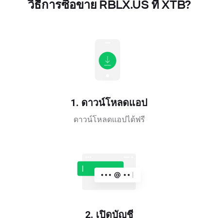
วิธีการซื้อขาย RBLX.US ที่ XTB?
1. ดาวน์โหลดแอป
ดาวน์โหลดแอปได้ฟรี
2. เปิดบัญชี