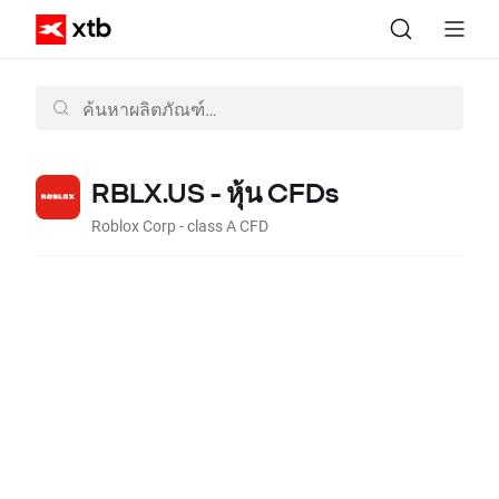
RBLX.US - หุ้น CFDs
Roblox Corp - class A CFD