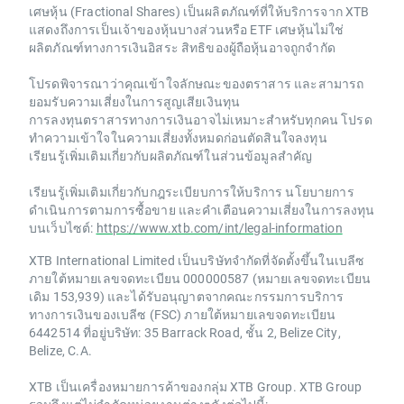
เศษหุ้น (Fractional Shares) เป็นผลิตภัณฑ์ที่ให้บริการจาก XTB
แสดงถึงการเป็นเจ้าของหุ้นบางส่วนหรือ ETF เศษหุ้นไม่ใช่
ผลิตภัณฑ์ทางการเงินอิสระ สิทธิของผู้ถือหุ้นอาจถูกจำกัด
โปรดพิจารณาว่าคุณเข้าใจลักษณะของตราสาร และสามารถ
ยอมรับความเสี่ยงในการสูญเสียเงินทุน
การลงทุนตราสารทางการเงินอาจไม่เหมาะสำหรับทุกคน โปรด
ทำความเข้าใจในความเสี่ยงทั้งหมดก่อนตัดสินใจลงทุน
เรียนรู้เพิ่มเติมเกี่ยวกับผลิตภัณฑ์ในส่วนข้อมูลสำคัญ
เรียนรู้เพิ่มเติมเกี่ยวกับกฎระเบียบการให้บริการ นโยบายการ
ดำเนินการตามการซื้อขาย และคำเตือนความเสี่ยงในการลงทุน
บนเว็บไซต์:
https://www.xtb.com/int/legal-information
XTB International Limited เป็นบริษัทจำกัดที่จัดตั้งขึ้นในเบลีซ
ภายใต้หมายเลขจดทะเบียน 000000587 (หมายเลขจดทะเบียน
เดิม 153,939) และได้รับอนุญาตจากคณะกรรมการบริการ
ทางการเงินของเบลีซ (FSC) ภายใต้หมายเลขจดทะเบียน
6442514 ที่อยู่บริษัท: 35 Barrack Road, ชั้น 2, Belize City,
Belize, C.A.
XTB เป็นเครื่องหมายการค้าของกลุ่ม XTB Group. XTB Group