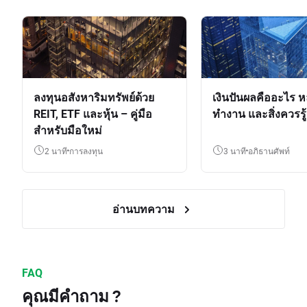
ลงทุนอสังหาริมทรัพย์ด้วย
เงินปันผลคืออะไร ห
REIT, ETF และหุ้น – คู่มือ
ทำงาน และสิ่งควรรู้
สำหรับมือใหม่
2 นาที
การลงทุน
3 นาที
อภิธานศัพท์
อ่านบทความ
FAQ
คุณมีคำถาม ?