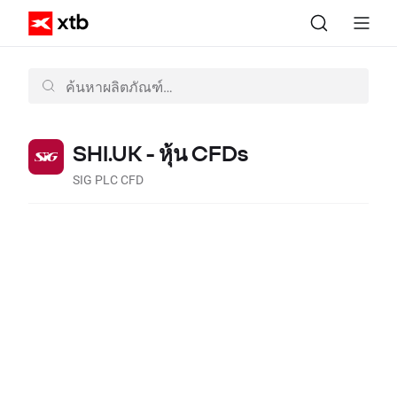
SHI.UK - หุ้น CFDs
SIG PLC CFD