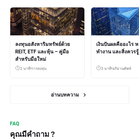
ลงทุนอสังหาริมทรัพย์ด้วย
เงินปันผลคืออะไร ห
REIT, ETF และหุ้น – คู่มือ
ทำงาน และสิ่งควรรู้
สำหรับมือใหม่
2 นาที
การลงทุน
3 นาที
อภิธานศัพท์
อ่านบทความ
FAQ
คุณมีคำถาม ?