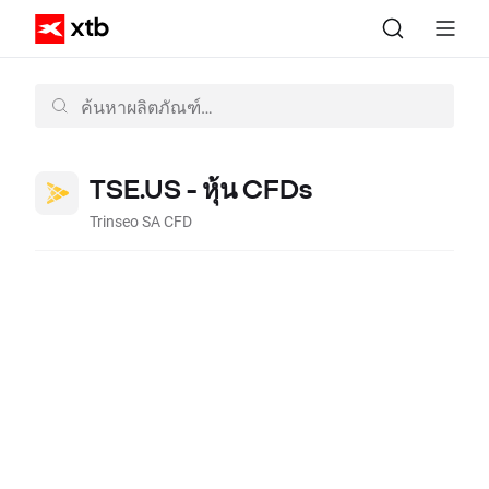
TSE.US - หุ้น CFDs
Trinseo SA CFD