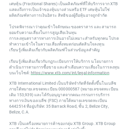
เศษหุ้น (Fractional Shares) เป็นผลิตภัณฑ์ที่ให้บริการจาก XTB
แสดงถึงการเป็นเจ้าของหุ้นบางส่วนหรือ ETF เศษหุ้นไม่ใช่
ผลิตภัณฑ์ทางการเงินอิสระ สิทธิของผู้ถือหุ้นอาจถูกจำกัด
โปรดพิจารณาว่าคุณเข้าใจลักษณะของตราสาร และสามารถ
ยอมรับความเสี่ยงในการสูญเสียเงินทุน
การลงทุนตราสารทางการเงินอาจไม่เหมาะสำหรับทุกคน โปรด
ทำความเข้าใจในความเสี่ยงทั้งหมดก่อนตัดสินใจลงทุน
เรียนรู้เพิ่มเติมเกี่ยวกับผลิตภัณฑ์ในส่วนข้อมูลสำคัญ
เรียนรู้เพิ่มเติมเกี่ยวกับกฎระเบียบการให้บริการ นโยบายการ
ดำเนินการตามการซื้อขาย และคำเตือนความเสี่ยงในการลงทุน
บนเว็บไซต์:
https://www.xtb.com/int/legal-information
XTB International Limited เป็นบริษัทจำกัดที่จัดตั้งขึ้นในเบลีซ
ภายใต้หมายเลขจดทะเบียน 000000587 (หมายเลขจดทะเบียน
เดิม 153,939) และได้รับอนุญาตจากคณะกรรมการบริการ
ทางการเงินของเบลีซ (FSC) ภายใต้หมายเลขจดทะเบียน
6442514 ที่อยู่บริษัท: 35 Barrack Road, ชั้น 2, Belize City,
Belize, C.A.
XTB เป็นเครื่องหมายการค้าของกลุ่ม XTB Group. XTB Group