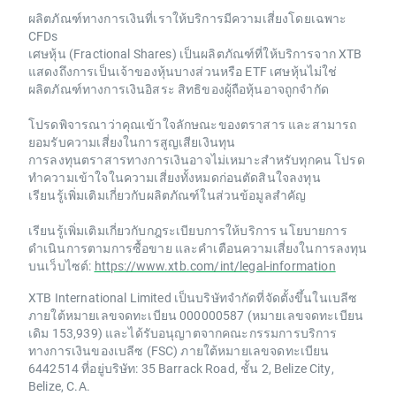
ผลิตภัณฑ์ทางการเงินที่เราให้บริการมีความเสี่ยงโดยเฉพาะ
CFDs
เศษหุ้น (Fractional Shares) เป็นผลิตภัณฑ์ที่ให้บริการจาก XTB
แสดงถึงการเป็นเจ้าของหุ้นบางส่วนหรือ ETF เศษหุ้นไม่ใช่
ผลิตภัณฑ์ทางการเงินอิสระ สิทธิของผู้ถือหุ้นอาจถูกจำกัด
โปรดพิจารณาว่าคุณเข้าใจลักษณะของตราสาร และสามารถ
ยอมรับความเสี่ยงในการสูญเสียเงินทุน
การลงทุนตราสารทางการเงินอาจไม่เหมาะสำหรับทุกคน โปรด
ทำความเข้าใจในความเสี่ยงทั้งหมดก่อนตัดสินใจลงทุน
เรียนรู้เพิ่มเติมเกี่ยวกับผลิตภัณฑ์ในส่วนข้อมูลสำคัญ
เรียนรู้เพิ่มเติมเกี่ยวกับกฎระเบียบการให้บริการ นโยบายการ
ดำเนินการตามการซื้อขาย และคำเตือนความเสี่ยงในการลงทุน
บนเว็บไซต์:
https://www.xtb.com/int/legal-information
XTB International Limited เป็นบริษัทจำกัดที่จัดตั้งขึ้นในเบลีซ
ภายใต้หมายเลขจดทะเบียน 000000587 (หมายเลขจดทะเบียน
เดิม 153,939) และได้รับอนุญาตจากคณะกรรมการบริการ
ทางการเงินของเบลีซ (FSC) ภายใต้หมายเลขจดทะเบียน
6442514 ที่อยู่บริษัท: 35 Barrack Road, ชั้น 2, Belize City,
Belize, C.A.