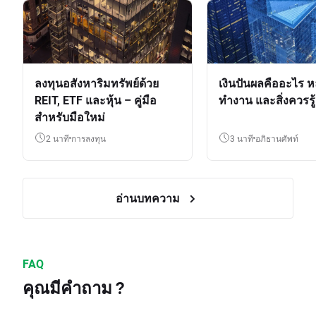
ลงทุนอสังหาริมทรัพย์ด้วย
เงินปันผลคืออะไร ห
REIT, ETF และหุ้น – คู่มือ
ทำงาน และสิ่งควรรู้
สำหรับมือใหม่
2 นาที
การลงทุน
3 นาที
อภิธานศัพท์
อ่านบทความ
FAQ
คุณมีคำถาม ?