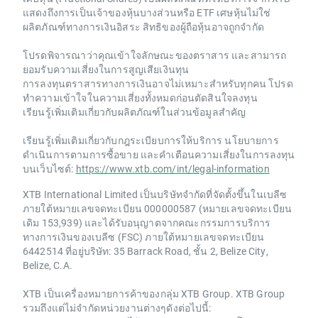
แสดงถึงการเป็นเจ้าของหุ้นบางส่วนหรือ ETF เศษหุ้นไม่ใช่
ผลิตภัณฑ์ทางการเงินอิสระ สิทธิของผู้ถือหุ้นอาจถูกจำกัด
โปรดพิจารณาว่าคุณเข้าใจลักษณะของตราสาร และสามารถ
ยอมรับความเสี่ยงในการสูญเสียเงินทุน
การลงทุนตราสารทางการเงินอาจไม่เหมาะสำหรับทุกคน โปรด
ทำความเข้าใจในความเสี่ยงทั้งหมดก่อนตัดสินใจลงทุน
เรียนรู้เพิ่มเติมเกี่ยวกับผลิตภัณฑ์ในส่วนข้อมูลสำคัญ
เรียนรู้เพิ่มเติมเกี่ยวกับกฎระเบียบการให้บริการ นโยบายการ
ดำเนินการตามการซื้อขาย และคำเตือนความเสี่ยงในการลงทุน
บนเว็บไซต์:
https://www.xtb.com/int/legal-information
XTB International Limited เป็นบริษัทจำกัดที่จัดตั้งขึ้นในเบลีซ
ภายใต้หมายเลขจดทะเบียน 000000587 (หมายเลขจดทะเบียน
เดิม 153,939) และได้รับอนุญาตจากคณะกรรมการบริการ
ทางการเงินของเบลีซ (FSC) ภายใต้หมายเลขจดทะเบียน
6442514 ที่อยู่บริษัท: 35 Barrack Road, ชั้น 2, Belize City,
Belize, C.A.
XTB เป็นเครื่องหมายการค้าของกลุ่ม XTB Group. XTB Group
รวมถึงแต่ไม่จำกัดหน่วยงานต่างๆดังต่อไปนี้: