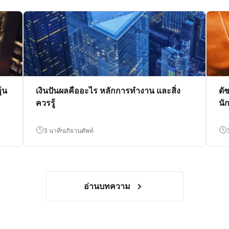
้น
เงินปันผลคืออะไร หลักการทำงาน และสิ่ง
ดั
ควรรู้
นั
3 นาที
อภิธานศัพท์
อ่านบทความ