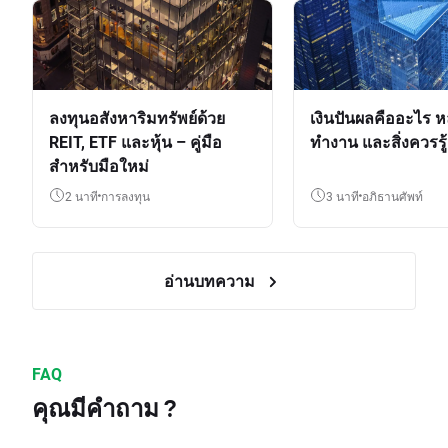
ลงทุนอสังหาริมทรัพย์ด้วย
เงินปันผลคืออะไร ห
REIT, ETF และหุ้น – คู่มือ
ทำงาน และสิ่งควรรู้
สำหรับมือใหม่
2 นาที
การลงทุน
3 นาที
อภิธานศัพท์
อ่านบทความ
FAQ
คุณมีคำถาม ?