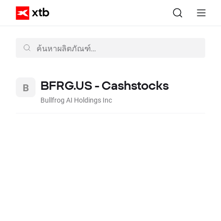
BFRG.US - Cashstocks
Bullfrog AI Holdings Inc