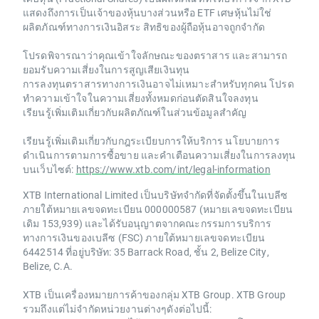
แสดงถึงการเป็นเจ้าของหุ้นบางส่วนหรือ ETF เศษหุ้นไม่ใช่
ผลิตภัณฑ์ทางการเงินอิสระ สิทธิของผู้ถือหุ้นอาจถูกจำกัด
โปรดพิจารณาว่าคุณเข้าใจลักษณะของตราสาร และสามารถ
ยอมรับความเสี่ยงในการสูญเสียเงินทุน
การลงทุนตราสารทางการเงินอาจไม่เหมาะสำหรับทุกคน โปรด
ทำความเข้าใจในความเสี่ยงทั้งหมดก่อนตัดสินใจลงทุน
เรียนรู้เพิ่มเติมเกี่ยวกับผลิตภัณฑ์ในส่วนข้อมูลสำคัญ
เรียนรู้เพิ่มเติมเกี่ยวกับกฎระเบียบการให้บริการ นโยบายการ
ดำเนินการตามการซื้อขาย และคำเตือนความเสี่ยงในการลงทุน
บนเว็บไซต์:
https://www.xtb.com/int/legal-information
XTB International Limited เป็นบริษัทจำกัดที่จัดตั้งขึ้นในเบลีซ
ภายใต้หมายเลขจดทะเบียน 000000587 (หมายเลขจดทะเบียน
เดิม 153,939) และได้รับอนุญาตจากคณะกรรมการบริการ
ทางการเงินของเบลีซ (FSC) ภายใต้หมายเลขจดทะเบียน
6442514 ที่อยู่บริษัท: 35 Barrack Road, ชั้น 2, Belize City,
Belize, C.A.
XTB เป็นเครื่องหมายการค้าของกลุ่ม XTB Group. XTB Group
รวมถึงแต่ไม่จำกัดหน่วยงานต่างๆดังต่อไปนี้: