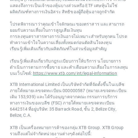
แสดงถึงการเป็นเจ้าของหุ้นบางส่วนหรือ ETF เศษหุ้นไม่ใช่
ผลิตภัณฑ์ทางการเงินอิสระ สิทธิของผู้ถือหุ้นอาจถูกจำกัด
โปรดพิจารณาว่าคุณเข้าใจลักษณะของตราสาร และสามารถ
ยอมรับความเสี่ยงในการสูญเสียเงินทุน
การลงทุนตราสารทางการเงินอาจไม่เหมาะสำหรับทุกคน โปรด
ทำความเข้าใจในความเสี่ยงทั้งหมดก่อนตัดสินใจลงทุน
เรียนรู้เพิ่มเติมเกี่ยวกับผลิตภัณฑ์ในส่วนข้อมูลสำคัญ
เรียนรู้เพิ่มเติมเกี่ยวกับกฎระเบียบการให้บริการ นโยบายการ
ดำเนินการตามการซื้อขาย และคำเตือนความเสี่ยงในการลงทุน
บนเว็บไซต์:
https://www.xtb.com/int/legal-information
XTB International Limited เป็นบริษัทจำกัดที่จัดตั้งขึ้นในเบลีซ
ภายใต้หมายเลขจดทะเบียน 000000587 (หมายเลขจดทะเบียน
เดิม 153,939) และได้รับอนุญาตจากคณะกรรมการบริการ
ทางการเงินของเบลีซ (FSC) ภายใต้หมายเลขจดทะเบียน
6442514 ที่อยู่บริษัท: 35 Barrack Road, ชั้น 2, Belize City,
Belize, C.A.
XTB เป็นเครื่องหมายการค้าของกลุ่ม XTB Group. XTB Group
รวมถึงแต่ไม่จำกัดหน่วยงานต่างๆดังต่อไปนี้: