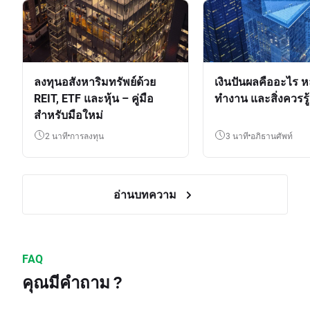
ลงทุนอสังหาริมทรัพย์ด้วย
เงินปันผลคืออะไร ห
REIT, ETF และหุ้น – คู่มือ
ทำงาน และสิ่งควรรู้
สำหรับมือใหม่
2 นาที
การลงทุน
3 นาที
อภิธานศัพท์
อ่านบทความ
FAQ
คุณมีคำถาม ?