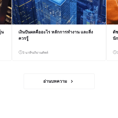
้น
เงินปันผลคืออะไร หลักการทำงาน และสิ่ง
ดั
ควรรู้
นั
3 นาที
อภิธานศัพท์
อ่านบทความ