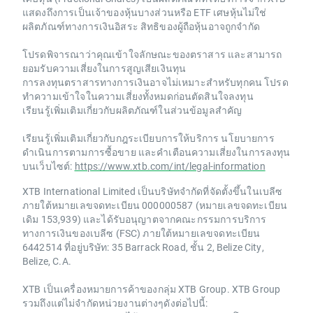
แสดงถึงการเป็นเจ้าของหุ้นบางส่วนหรือ ETF เศษหุ้นไม่ใช่
ผลิตภัณฑ์ทางการเงินอิสระ สิทธิของผู้ถือหุ้นอาจถูกจำกัด
โปรดพิจารณาว่าคุณเข้าใจลักษณะของตราสาร และสามารถ
ยอมรับความเสี่ยงในการสูญเสียเงินทุน
การลงทุนตราสารทางการเงินอาจไม่เหมาะสำหรับทุกคน โปรด
ทำความเข้าใจในความเสี่ยงทั้งหมดก่อนตัดสินใจลงทุน
เรียนรู้เพิ่มเติมเกี่ยวกับผลิตภัณฑ์ในส่วนข้อมูลสำคัญ
เรียนรู้เพิ่มเติมเกี่ยวกับกฎระเบียบการให้บริการ นโยบายการ
ดำเนินการตามการซื้อขาย และคำเตือนความเสี่ยงในการลงทุน
บนเว็บไซต์:
https://www.xtb.com/int/legal-information
XTB International Limited เป็นบริษัทจำกัดที่จัดตั้งขึ้นในเบลีซ
ภายใต้หมายเลขจดทะเบียน 000000587 (หมายเลขจดทะเบียน
เดิม 153,939) และได้รับอนุญาตจากคณะกรรมการบริการ
ทางการเงินของเบลีซ (FSC) ภายใต้หมายเลขจดทะเบียน
6442514 ที่อยู่บริษัท: 35 Barrack Road, ชั้น 2, Belize City,
Belize, C.A.
XTB เป็นเครื่องหมายการค้าของกลุ่ม XTB Group. XTB Group
รวมถึงแต่ไม่จำกัดหน่วยงานต่างๆดังต่อไปนี้: