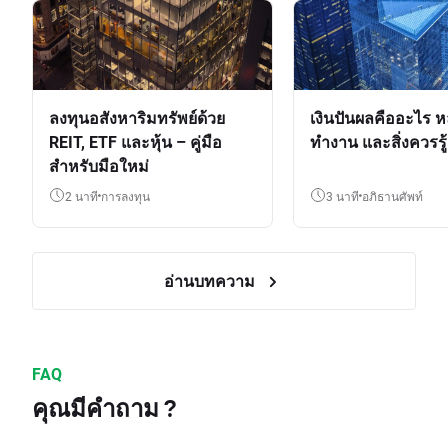
ลงทุนอสังหาริมทรัพย์ด้วย
เงินปันผลคืออะไร ห
REIT, ETF และหุ้น – คู่มือ
ทำงาน และสิ่งควรรู้
สำหรับมือใหม่
2 นาที
การลงทุน
3 นาที
อภิธานศัพท์
อ่านบทความ
FAQ
คุณมีคำถาม ?