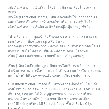
ผลิตภัณฑ์ทางการเงินที่เราให้บริการมีความเสี่ยงโดยเฉพาะ
CFDs
เศษหุ้น (Fractional Shares) เป็นผลิตภัณฑ์ที่ให้บริการจาก XTB
แสดงถึงการเป็นเจ้าของหุ้นบางส่วนหรือ ETF เศษหุ้นไม่ใช่
ผลิตภัณฑ์ทางการเงินอิสระ สิทธิของผู้ถือหุ้นอาจถูกจำกัด
โปรดพิจารณาว่าคุณเข้าใจลักษณะของตราสาร และสามารถ
ยอมรับความเสี่ยงในการสูญเสียเงินทุน
การลงทุนตราสารทางการเงินอาจไม่เหมาะสำหรับทุกคน โปรด
ทำความเข้าใจในความเสี่ยงทั้งหมดก่อนตัดสินใจลงทุน
เรียนรู้เพิ่มเติมเกี่ยวกับผลิตภัณฑ์ในส่วนข้อมูลสำคัญ
เรียนรู้เพิ่มเติมเกี่ยวกับกฎระเบียบการให้บริการ นโยบายการ
ดำเนินการตามการซื้อขาย และคำเตือนความเสี่ยงในการลงทุน
บนเว็บไซต์:
https://www.xtb.com/int/legal-information
XTB International Limited เป็นบริษัทจำกัดที่จัดตั้งขึ้นในเบลีซ
ภายใต้หมายเลขจดทะเบียน 000000587 (หมายเลขจดทะเบียน
เดิม 153,939) และได้รับอนุญาตจากคณะกรรมการบริการ
ทางการเงินของเบลีซ (FSC) ภายใต้หมายเลขจดทะเบียน
6442514 ที่อยู่บริษัท: 35 Barrack Road, ชั้น 2, Belize City,
Belize, C.A.