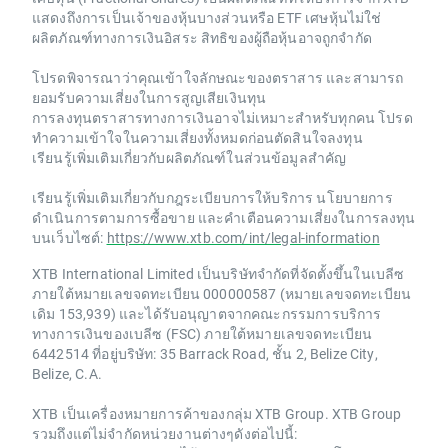
แสดงถึงการเป็นเจ้าของหุ้นบางส่วนหรือ ETF เศษหุ้นไม่ใช่
ผลิตภัณฑ์ทางการเงินอิสระ สิทธิของผู้ถือหุ้นอาจถูกจำกัด
โปรดพิจารณาว่าคุณเข้าใจลักษณะของตราสาร และสามารถ
ยอมรับความเสี่ยงในการสูญเสียเงินทุน
การลงทุนตราสารทางการเงินอาจไม่เหมาะสำหรับทุกคน โปรด
ทำความเข้าใจในความเสี่ยงทั้งหมดก่อนตัดสินใจลงทุน
เรียนรู้เพิ่มเติมเกี่ยวกับผลิตภัณฑ์ในส่วนข้อมูลสำคัญ
เรียนรู้เพิ่มเติมเกี่ยวกับกฎระเบียบการให้บริการ นโยบายการ
ดำเนินการตามการซื้อขาย และคำเตือนความเสี่ยงในการลงทุน
บนเว็บไซต์:
https://www.xtb.com/int/legal-information
XTB International Limited เป็นบริษัทจำกัดที่จัดตั้งขึ้นในเบลีซ
ภายใต้หมายเลขจดทะเบียน 000000587 (หมายเลขจดทะเบียน
เดิม 153,939) และได้รับอนุญาตจากคณะกรรมการบริการ
ทางการเงินของเบลีซ (FSC) ภายใต้หมายเลขจดทะเบียน
6442514 ที่อยู่บริษัท: 35 Barrack Road, ชั้น 2, Belize City,
Belize, C.A.
XTB เป็นเครื่องหมายการค้าของกลุ่ม XTB Group. XTB Group
รวมถึงแต่ไม่จำกัดหน่วยงานต่างๆดังต่อไปนี้: