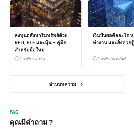
ลงทุนอสังหาริมทรัพย์ด้วย
เงินปันผลคืออะไร ห
REIT, ETF และหุ้น – คู่มือ
ทำงาน และสิ่งควรรู้
สำหรับมือใหม่
2 นาที
การลงทุน
3 นาที
อภิธานศัพท์
อ่านบทความ
FAQ
คุณมีคำถาม ?