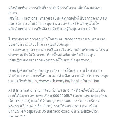
ผลิตภัณฑ์ทางการเงินที่เราให้บริการมีความเสี่ยงโดยเฉพาะ
CFDs
เศษหุ้น (Fractional Shares) เป็นผลิตภัณฑ์ที่ให้บริการจาก XTB
แสดงถึงการเป็นเจ้าของหุ้นบางส่วนหรือ ETF เศษหุ้นไม่ใช่
ผลิตภัณฑ์ทางการเงินอิสระ สิทธิของผู้ถือหุ้นอาจถูกจำกัด
โปรดพิจารณาว่าคุณเข้าใจลักษณะของตราสาร และสามารถ
ยอมรับความเสี่ยงในการสูญเสียเงินทุน
การลงทุนตราสารทางการเงินอาจไม่เหมาะสำหรับทุกคน โปรด
ทำความเข้าใจในความเสี่ยงทั้งหมดก่อนตัดสินใจลงทุน
เรียนรู้เพิ่มเติมเกี่ยวกับผลิตภัณฑ์ในส่วนข้อมูลสำคัญ
เรียนรู้เพิ่มเติมเกี่ยวกับกฎระเบียบการให้บริการ นโยบายการ
ดำเนินการตามการซื้อขาย และคำเตือนความเสี่ยงในการลงทุน
บนเว็บไซต์:
https://www.xtb.com/int/legal-information
XTB International Limited เป็นบริษัทจำกัดที่จัดตั้งขึ้นในเบลีซ
ภายใต้หมายเลขจดทะเบียน 000000587 (หมายเลขจดทะเบียน
เดิม 153,939) และได้รับอนุญาตจากคณะกรรมการบริการ
ทางการเงินของเบลีซ (FSC) ภายใต้หมายเลขจดทะเบียน
6442514 ที่อยู่บริษัท: 35 Barrack Road, ชั้น 2, Belize City,
Belize, C.A.