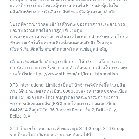
แสดงถึงการเป็นเจ้าของหุ้นบางส่วนหรือ ETF เศษหุ้นไม่ใช่
ผลิตภัณฑ์ทางการเงินอิสระ สิทธิของผู้ถือหุ้นอาจถูกจำกัด
โปรดพิจารณาว่าคุณเข้าใจลักษณะของตราสาร และสามารถ
ยอมรับความเสี่ยงในการสูญเสียเงินทุน
การลงทุนตราสารทางการเงินอาจไม่เหมาะสำหรับทุกคน โปรด
ทำความเข้าใจในความเสี่ยงทั้งหมดก่อนตัดสินใจลงทุน
เรียนรู้เพิ่มเติมเกี่ยวกับผลิตภัณฑ์ในส่วนข้อมูลสำคัญ
เรียนรู้เพิ่มเติมเกี่ยวกับกฎระเบียบการให้บริการ นโยบายการ
ดำเนินการตามการซื้อขาย และคำเตือนความเสี่ยงในการลงทุน
บนเว็บไซต์:
https://www.xtb.com/int/legal-information
XTB International Limited เป็นบริษัทจำกัดที่จัดตั้งขึ้นในเบลีซ
ภายใต้หมายเลขจดทะเบียน 000000587 (หมายเลขจดทะเบียน
เดิม 153,939) และได้รับอนุญาตจากคณะกรรมการบริการ
ทางการเงินของเบลีซ (FSC) ภายใต้หมายเลขจดทะเบียน
6442514 ที่อยู่บริษัท: 35 Barrack Road, ชั้น 2, Belize City,
Belize, C.A.
XTB เป็นเครื่องหมายการค้าของกลุ่ม XTB Group. XTB Group
รวมถึงแต่ไม่จำกัดหน่วยงานต่างๆดังต่อไปนี้: