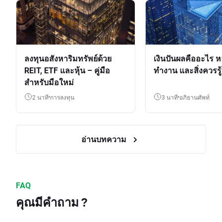
ลงทุนอสังหาริมทรัพย์ด้วย
เงินปันผลคืออะไร ห
REIT, ETF และหุ้น – คู่มือ
ทำงาน และสิ่งควรรู้
สำหรับมือใหม่
2 นาที
การลงทุน
3 นาที
อภิธานศัพท์
อ่านบทความ
FAQ
คุณมีคำถาม ?