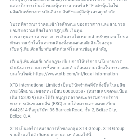
แสดงถึงการเป็นเจ้าของหุ้นบางส่วนหรือ ETF เศษหุ้นไม่ใช่
ผลิตภัณฑ์ทางการเงินอิสระ สิทธิของผู้ถือหุ้นอาจถูกจำกัด
โปรดพิจารณาว่าคุณเข้าใจลักษณะของตราสาร และสามารถ
ยอมรับความเสี่ยงในการสูญเสียเงินทุน
การลงทุนตราสารทางการเงินอาจไม่เหมาะสำหรับทุกคน โปรด
ทำความเข้าใจในความเสี่ยงทั้งหมดก่อนตัดสินใจลงทุน
เรียนรู้เพิ่มเติมเกี่ยวกับผลิตภัณฑ์ในส่วนข้อมูลสำคัญ
เรียนรู้เพิ่มเติมเกี่ยวกับกฎระเบียบการให้บริการ นโยบายการ
ดำเนินการตามการซื้อขาย และคำเตือนความเสี่ยงในการลงทุน
บนเว็บไซต์:
https://www.xtb.com/int/legal-information
XTB International Limited เป็นบริษัทจำกัดที่จัดตั้งขึ้นในเบลีซ
ภายใต้หมายเลขจดทะเบียน 000000587 (หมายเลขจดทะเบียน
เดิม 153,939) และได้รับอนุญาตจากคณะกรรมการบริการ
ทางการเงินของเบลีซ (FSC) ภายใต้หมายเลขจดทะเบียน
6442514 ที่อยู่บริษัท: 35 Barrack Road, ชั้น 2, Belize City,
Belize, C.A.
XTB เป็นเครื่องหมายการค้าของกลุ่ม XTB Group. XTB Group
รวมถึงแต่ไม่จำกัดหน่วยงานต่างๆดังต่อไปนี้: