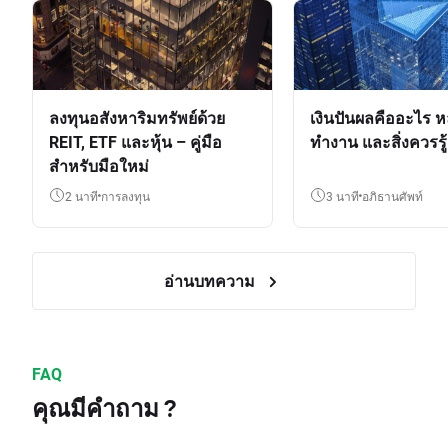
ลงทุนอสังหาริมทรัพย์ด้วย
เงินปันผลคืออะไร ห
REIT, ETF และหุ้น – คู่มือ
ทำงาน และสิ่งควรรู้
สำหรับมือใหม่
2 นาที
การลงทุน
3 นาที
อภิธานศัพท์
อ่านบทความ
FAQ
คุณมีคำถาม ?