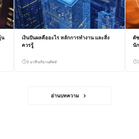
้น
เงินปันผลคืออะไร หลักการทำงาน และสิ่ง
ดั
ควรรู้
นั
3 นาที
อภิธานศัพท์
อ่านบทความ