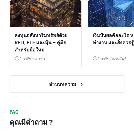
ลงทุนอสังหาริมทรัพย์ด้วย
เงินปันผลคืออะไร ห
REIT, ETF และหุ้น – คู่มือ
ทำงาน และสิ่งควรรู้
สำหรับมือใหม่
2 นาที
การลงทุน
3 นาที
อภิธานศัพท์
อ่านบทความ
FAQ
คุณมีคำถาม ?