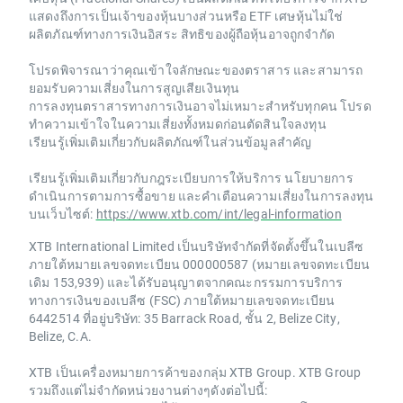
แสดงถึงการเป็นเจ้าของหุ้นบางส่วนหรือ ETF เศษหุ้นไม่ใช่
ผลิตภัณฑ์ทางการเงินอิสระ สิทธิของผู้ถือหุ้นอาจถูกจำกัด
โปรดพิจารณาว่าคุณเข้าใจลักษณะของตราสาร และสามารถ
ยอมรับความเสี่ยงในการสูญเสียเงินทุน
การลงทุนตราสารทางการเงินอาจไม่เหมาะสำหรับทุกคน โปรด
ทำความเข้าใจในความเสี่ยงทั้งหมดก่อนตัดสินใจลงทุน
เรียนรู้เพิ่มเติมเกี่ยวกับผลิตภัณฑ์ในส่วนข้อมูลสำคัญ
เรียนรู้เพิ่มเติมเกี่ยวกับกฎระเบียบการให้บริการ นโยบายการ
ดำเนินการตามการซื้อขาย และคำเตือนความเสี่ยงในการลงทุน
บนเว็บไซต์:
https://www.xtb.com/int/legal-information
XTB International Limited เป็นบริษัทจำกัดที่จัดตั้งขึ้นในเบลีซ
ภายใต้หมายเลขจดทะเบียน 000000587 (หมายเลขจดทะเบียน
เดิม 153,939) และได้รับอนุญาตจากคณะกรรมการบริการ
ทางการเงินของเบลีซ (FSC) ภายใต้หมายเลขจดทะเบียน
6442514 ที่อยู่บริษัท: 35 Barrack Road, ชั้น 2, Belize City,
Belize, C.A.
XTB เป็นเครื่องหมายการค้าของกลุ่ม XTB Group. XTB Group
รวมถึงแต่ไม่จำกัดหน่วยงานต่างๆดังต่อไปนี้: