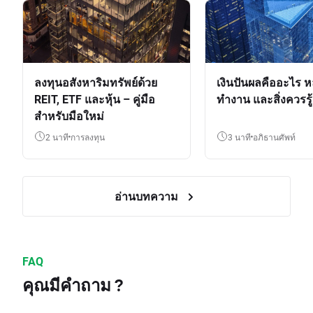
ลงทุนอสังหาริมทรัพย์ด้วย
เงินปันผลคืออะไร ห
REIT, ETF และหุ้น – คู่มือ
ทำงาน และสิ่งควรรู้
สำหรับมือใหม่
2 นาที
การลงทุน
3 นาที
อภิธานศัพท์
อ่านบทความ
FAQ
คุณมีคำถาม ?