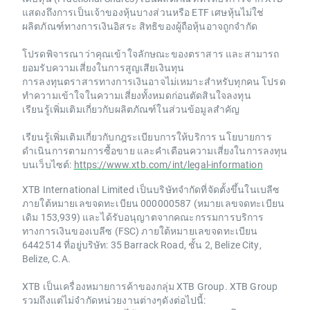
แสดงถึงการเป็นเจ้าของหุ้นบางส่วนหรือ ETF เศษหุ้นไม่ใช่
ผลิตภัณฑ์ทางการเงินอิสระ สิทธิของผู้ถือหุ้นอาจถูกจำกัด
โปรดพิจารณาว่าคุณเข้าใจลักษณะของตราสาร และสามารถ
ยอมรับความเสี่ยงในการสูญเสียเงินทุน
การลงทุนตราสารทางการเงินอาจไม่เหมาะสำหรับทุกคน โปรด
ทำความเข้าใจในความเสี่ยงทั้งหมดก่อนตัดสินใจลงทุน
เรียนรู้เพิ่มเติมเกี่ยวกับผลิตภัณฑ์ในส่วนข้อมูลสำคัญ
เรียนรู้เพิ่มเติมเกี่ยวกับกฎระเบียบการให้บริการ นโยบายการ
ดำเนินการตามการซื้อขาย และคำเตือนความเสี่ยงในการลงทุน
บนเว็บไซต์:
https://www.xtb.com/int/legal-information
XTB International Limited เป็นบริษัทจำกัดที่จัดตั้งขึ้นในเบลีซ
ภายใต้หมายเลขจดทะเบียน 000000587 (หมายเลขจดทะเบียน
เดิม 153,939) และได้รับอนุญาตจากคณะกรรมการบริการ
ทางการเงินของเบลีซ (FSC) ภายใต้หมายเลขจดทะเบียน
6442514 ที่อยู่บริษัท: 35 Barrack Road, ชั้น 2, Belize City,
Belize, C.A.
XTB เป็นเครื่องหมายการค้าของกลุ่ม XTB Group. XTB Group
รวมถึงแต่ไม่จำกัดหน่วยงานต่างๆดังต่อไปนี้: