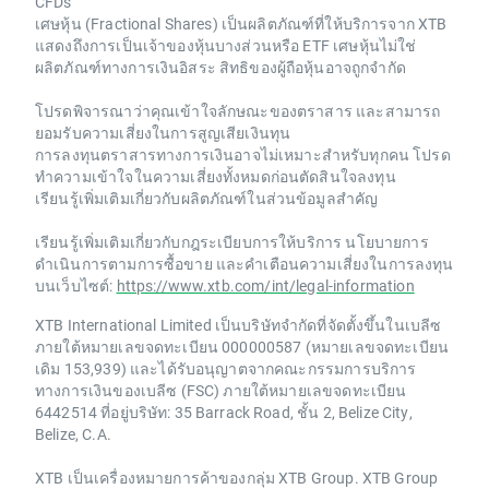
CFDs
เศษหุ้น (Fractional Shares) เป็นผลิตภัณฑ์ที่ให้บริการจาก XTB
แสดงถึงการเป็นเจ้าของหุ้นบางส่วนหรือ ETF เศษหุ้นไม่ใช่
ผลิตภัณฑ์ทางการเงินอิสระ สิทธิของผู้ถือหุ้นอาจถูกจำกัด
โปรดพิจารณาว่าคุณเข้าใจลักษณะของตราสาร และสามารถ
ยอมรับความเสี่ยงในการสูญเสียเงินทุน
การลงทุนตราสารทางการเงินอาจไม่เหมาะสำหรับทุกคน โปรด
ทำความเข้าใจในความเสี่ยงทั้งหมดก่อนตัดสินใจลงทุน
เรียนรู้เพิ่มเติมเกี่ยวกับผลิตภัณฑ์ในส่วนข้อมูลสำคัญ
เรียนรู้เพิ่มเติมเกี่ยวกับกฎระเบียบการให้บริการ นโยบายการ
ดำเนินการตามการซื้อขาย และคำเตือนความเสี่ยงในการลงทุน
บนเว็บไซต์:
https://www.xtb.com/int/legal-information
XTB International Limited เป็นบริษัทจำกัดที่จัดตั้งขึ้นในเบลีซ
ภายใต้หมายเลขจดทะเบียน 000000587 (หมายเลขจดทะเบียน
เดิม 153,939) และได้รับอนุญาตจากคณะกรรมการบริการ
ทางการเงินของเบลีซ (FSC) ภายใต้หมายเลขจดทะเบียน
6442514 ที่อยู่บริษัท: 35 Barrack Road, ชั้น 2, Belize City,
Belize, C.A.
XTB เป็นเครื่องหมายการค้าของกลุ่ม XTB Group. XTB Group