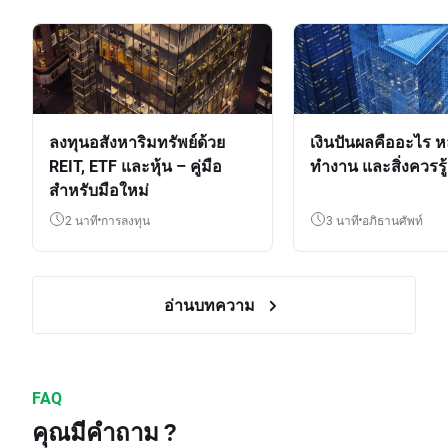
ลงทุนอสังหาริมทรัพย์ด้วย
เงินปันผลคืออะไร ห
REIT, ETF และหุ้น – คู่มือ
ทำงาน และสิ่งควรรู้
สำหรับมือใหม่
2 นาที
การลงทุน
3 นาที
อภิธานศัพท์
อ่านบทความ
FAQ
คุณมีคำถาม ?