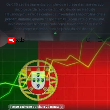
Os CFD são instrumentos complexos e apresentam um elevado
risco de perda rápida de dinheiro devido ao efeito de
alavancagem.
77% das contas de investidores não profissionais
perdem dinheiro quando negoceiam CFD com este distribuidor.
Deve considerar se compreende como funcionam os CFD e se
pode correr o elevado risco de perda do seu dinheiro.
Tempo estimado de leitura 22 minuto(s)