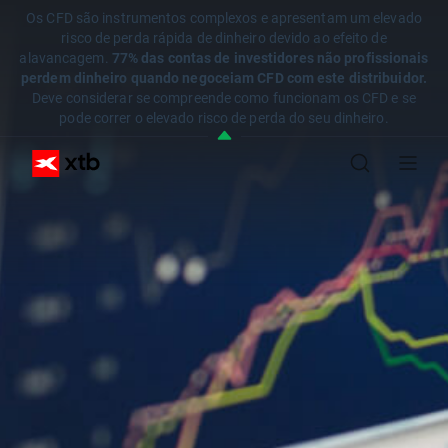
Os CFD são instrumentos complexos e apresentam um elevado
risco de perda rápida de dinheiro devido ao efeito de
alavancagem.
77% das contas de investidores não profissionais
perdem dinheiro quando negoceiam CFD com este distribuidor.
Deve considerar se compreende como funcionam os CFD e se
pode correr o elevado risco de perda do seu dinheiro.