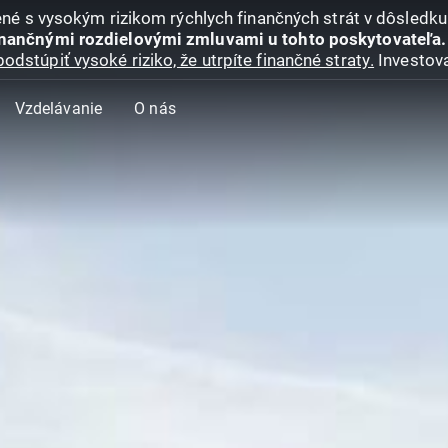
jené s vysokým rizikom rýchlych finančných strát v dôsledk
inančnými rozdielovými zmluvami u tohto poskytovateľa.
podstúpiť vysoké riziko, že utrpíte finančné straty.
Investova
Vzdelávanie
O nás