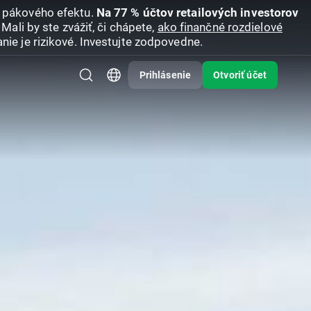
u pákového efektu.
Na 77 % účtov retailových investorov
Mali by ste zvážiť, či chápete,
ako finančné rozdielové
nie je rizikové. Investujte zodpovedne.
Prihlásenie
Otvoriť účet