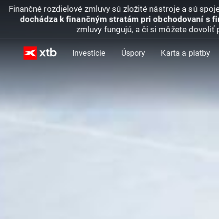
Finančné rozdielové zmluvy sú zložité nástroje a sú spo
dochádza k finančným stratám pri obchodovaní s f
zmluvy fungujú, a či si môžete dovoliť 
Investície
Úspory
Karta a platby