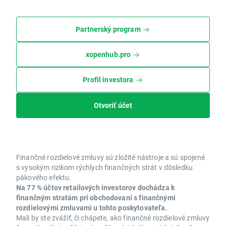
Partnerský program
xopenhub.pro
Profil investora
Otvoriť účet
Finančné rozdielové zmluvy sú zložité nástroje a sú spojené
s vysokým rizikom rýchlych finančných strát v dôsledku
pákového efektu.
Na 77 % účtov retailových investorov dochádza k
finančným stratám pri obchodovaní s finančnými
rozdielovými zmluvami u tohto poskytovateľa.
Mali by ste zvážiť, či chápete, ako finančné rozdielové zmluvy