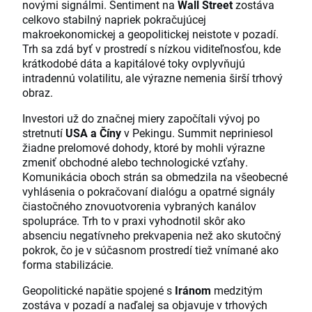
novými signálmi. Sentiment na
Wall Street
zostáva
celkovo stabilný napriek pokračujúcej
makroekonomickej a geopolitickej neistote v pozadí.
Trh sa zdá byť v prostredí s nízkou viditeľnosťou, kde
krátkodobé dáta a kapitálové toky ovplyvňujú
intradennú volatilitu, ale výrazne nemenia širší trhový
obraz.
Investori už do značnej miery započítali vývoj po
stretnutí
USA a Číny
v Pekingu. Summit nepriniesol
žiadne prelomové dohody, ktoré by mohli výrazne
zmeniť obchodné alebo technologické vzťahy.
Komunikácia oboch strán sa obmedzila na všeobecné
vyhlásenia o pokračovaní dialógu a opatrné signály
čiastočného znovuotvorenia vybraných kanálov
spolupráce. Trh to v praxi vyhodnotil skôr ako
absenciu negatívneho prekvapenia než ako skutočný
pokrok, čo je v súčasnom prostredí tiež vnímané ako
forma stabilizácie.
Geopolitické napätie spojené s
Iránom
medzitým
zostáva v pozadí a naďalej sa objavuje v trhových