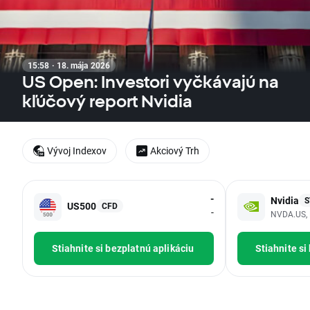
15:58 · 18. mája 2026
US Open: Investori vyčkávajú na
kľúčový report Nvidia
Vývoj Indexov
Akciový Trh
-
Nvidia
S
US500
CFD
-
NVDA.US, 
Stiahnite si bezplatnú aplikáciu
Stiahnite si