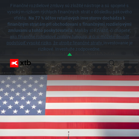
Finančné rozdielové zmluvy sú zložité nástroje a sú spojené s
vysokým rizikom rýchlych finančných strát v dôsledku pákového
efektu.
Na 77 % účtov retailových investorov dochádza k
finančným stratám pri obchodovaní s finančnými rozdielovými
zmluvami u tohto poskytovateľa.
Mali by ste zvážiť, či chápete,
ako finančné rozdielové zmluvy fungujú, a či si môžete dovoliť
podstúpiť vysoké riziko, že utrpíte finančné straty.
Investovanie je
rizikové. Investujte zodpovedne.