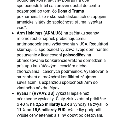
spoločnosti. Intel sa zároveň dostal do centra
pozornosti po tom, čo
Donald Trump
poznamenal, že v skorších diskusiách o zapojení
americkej vlády do spoločnosti si „mal vypýtať
viac“.
Arm Holdings (ARM.US)
na začiatku seansy
mierne rastie napriek prebiehajúcemu
antimonopolnému vyšetrovaniu v USA. Regulátori
skúmajú, či spoločnosť využíva svoje dominantné
postavenie v licencovaní
polovodičov
na
obmedzovanie konkurencie vrátane obmedzenia
prístupu ku kľúčovým licenciám alebo
zhoršovania licenčných podmienok. Vyšetrovanie
sa zaoberá aj možnými konfliktmi záujmov
súvisiacimi s expanziou spoločnosti Arm do
vlastného návrhu čipov.
Ryanair (RYAAY.US)
vykázal lepšie než
očakávané výsledky. Čistý zisk vzrástol približne
o
40 %
na
2,26 miliardy EUR
a výnosy sa zvýšili o
11 %
na
15,5 miliardy EUR
. Výsledky podporili
vyššie ceny leteniek a silný dopyt po cestovaní.