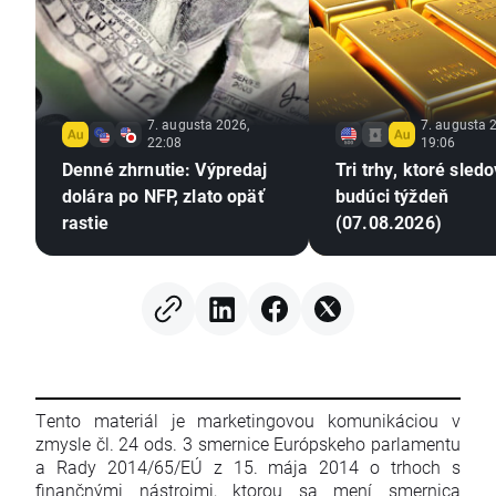
7. augusta 2026,
7. augusta 
22:08
19:06
Denné zhrnutie: Výpredaj
Tri trhy, ktoré sled
dolára po NFP, zlato opäť
budúci týždeň
rastie
(07.08.2026)
Tento materiál je marketingovou komunikáciou v
zmysle čl. 24 ods. 3 smernice Európskeho parlamentu
a Rady 2014/65/EÚ z 15. mája 2014 o trhoch s
finančnými nástrojmi, ktorou sa mení smernica