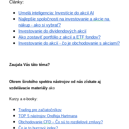
Články:
Umelá inteligencia: Investície do akcií AI
Najlepšie spoločnosti na investovanie a 
akcie
 na 
nákup - ako si vybrať?
Investovanie do dividendových akcií
Ako zostaviť portfólio z akcií a 
ETF
 fondov?
Investovanie do akcií - čo je obchodovanie s akciami?
Zaujala Vás táto téma?
Okrem širokého spektra nástrojov od nás získate aj 
vzdelávacie materiály
 ako 
Kurzy a e-booky:
Trading pre začiatočníkov
TOP 5 nástrojov Ondřeja Hartmana
Obchodovanie 
CFD
 – Čo sú to rozdielové zmluvy?
Čo je to burzový index?