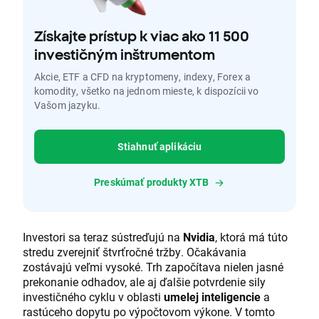
Získajte prístup k viac ako 11 500
investičným inštrumentom
Akcie, ETF a CFD na kryptomeny, indexy, Forex a
komodity, všetko na jednom mieste, k dispozícii vo
Vašom jazyku.
Stiahnuť aplikáciu
Preskúmať produkty XTB
Investori sa teraz sústreďujú na
Nvidia
, ktorá má túto
stredu zverejniť štvrťročné tržby. Očakávania
zostávajú veľmi vysoké. Trh započítava nielen jasné
prekonanie odhadov, ale aj ďalšie potvrdenie sily
investičného cyklu v oblasti
umelej inteligencie
a
rastúceho dopytu po výpočtovom výkone. V tomto