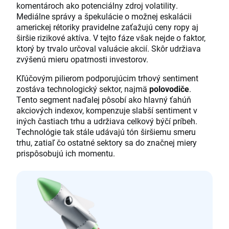
komentároch ako potenciálny zdroj volatility.
Mediálne správy a špekulácie o možnej eskalácii
americkej rétoriky pravidelne zaťažujú ceny ropy aj
širšie rizikové aktíva. V tejto fáze však nejde o faktor,
ktorý by trvalo určoval valuácie akcií. Skôr udržiava
zvýšenú mieru opatrnosti investorov.
Kľúčovým pilierom podporujúcim trhový sentiment
zostáva technologický sektor, najmä
polovodiče
.
Tento segment naďalej pôsobí ako hlavný ťahúň
akciových indexov, kompenzuje slabší sentiment v
iných častiach trhu a udržiava celkový býčí príbeh.
Technológie tak stále udávajú tón širšiemu smeru
trhu, zatiaľ čo ostatné sektory sa do značnej miery
prispôsobujú ich momentu.