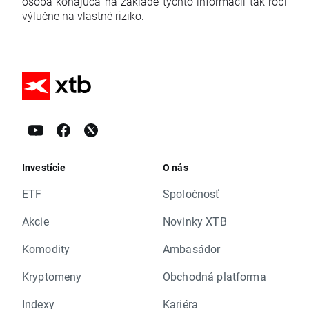
osoba konajúca na základe týchto informácií tak robí
výlučne na vlastné riziko.
Investície
O nás
ETF
Spoločnosť
Akcie
Novinky XTB
Komodity
Ambasádor
Kryptomeny
Obchodná platforma
Indexy
Kariéra