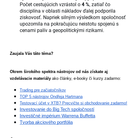
Počet cestujúcich vzrástol o
4 %
, zatiaľ čo
disciplína v oblasti nákladov ďalej podporila
ziskovosť. Napriek silným výsledkom spoločnosť
upozornila na pokračujúcu neistotu spojenú s
cenami palív a geopolitickými rizikami.
Zaujala Vás táto téma? 
Okrem širokého spektra nástrojov od nás získate aj 
vzdelávacie materiály
 ako články, e-booky či kurzy zadarmo:
Trading pre začiatočníkov
TOP 5 nástrojov Ondřeja Hartmana
Testovací účet v XTB? Precvičte si obchodovanie zadarmo!
Investovanie do Big Tech spoločností
Investičné impérium Warrena Buffetta
Tvorba akciového portfólia