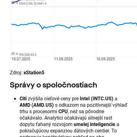
Zdroj:
xStation5
Správy o spoločnostiach
Citi
zvýšila cieľové ceny pre
Intel (INTC.US)
a
AMD (AMD.US)
s odkazom na pozitívnejší výhlaď
trhu s procesormi
CPU
, než sa pôvodne
očakávalo. Analytici očakávajú silnejší rast
dopytu ťahaný rozvojom
umelej inteligencie
a
pokračujúcou expanziou dátových centier. To
podporuje konštruktívny pohľad na obe