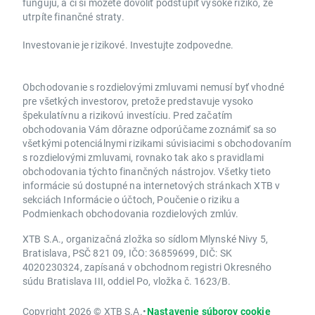
fungujú, a či si môžete dovoliť podstúpiť vysoké riziko, že
utrpíte finančné straty.
Investovanie je rizikové. Investujte zodpovedne.
Obchodovanie s rozdielovými zmluvami nemusí byť vhodné
pre všetkých investorov, pretože predstavuje vysoko
špekulatívnu a rizikovú investíciu. Pred začatím
obchodovania Vám dôrazne odporúčame zoznámiť sa so
všetkými potenciálnymi rizikami súvisiacimi s obchodovaním
s rozdielovými zmluvami, rovnako tak ako s pravidlami
obchodovania týchto finančných nástrojov. Všetky tieto
informácie sú dostupné na internetových stránkach XTB v
sekciách Informácie o účtoch, Poučenie o riziku a
Podmienkach obchodovania rozdielových zmlúv.
XTB S.A., organizačná zložka so sídlom Mlynské Nivy 5,
Bratislava, PSČ 821 09, IČO: 36859699, DIČ: SK
4020230324, zapísaná v obchodnom registri Okresného
súdu Bratislava III, oddiel Po, vložka č. 1623/B.
Copyright 2026 © XTB S.A.
•
Nastavenie súborov cookie