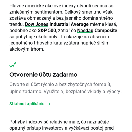
Hlavné americké akciové indexy otvorili seansu so
zmiešaným sentimentom. Celkový smer trhu však
zostáva obmedzený a bez jasného dominantného
trendu.
Dow Jones
Industrial Average
mierne klesá,
podobne ako
S&P 500
, zatiaľ čo
Nasdaq
Composite
sa pohybuje okolo nuly. To ukazuje na absenciu
jednotného trhového katalyzátora naprieč širším
akciovým trhom.
Otvorenie účtu zadarmo
Otvorte si účet rýchlo a bez zbytočných formalít,
úplne zadarmo. Využite aj bezplatné vklady a výbery.
Stiahnuť aplikáciu
Pohyby indexov sú relatívne malé, čo naznačuje
opatrný prístup investorov a vyčkávací postoj pred