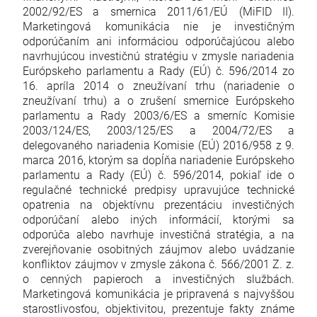
2002/92/ES a smernica 2011/61/EÚ (MiFID II).
Marketingová komunikácia nie je investičným
odporúčaním ani informáciou odporúčajúcou alebo
navrhujúcou investičnú stratégiu v zmysle nariadenia
Európskeho parlamentu a Rady (EÚ) č. 596/2014 zo
16. apríla 2014 o zneužívaní trhu (nariadenie o
zneužívaní trhu) a o zrušení smernice Európskeho
parlamentu a Rady 2003/6/ES a smerníc Komisie
2003/124/ES, 2003/125/ES a 2004/72/ES a
delegovaného nariadenia Komisie (EÚ) 2016/958 z 9.
marca 2016, ktorým sa dopĺňa nariadenie Európskeho
parlamentu a Rady (EÚ) č. 596/2014, pokiaľ ide o
regulačné technické predpisy upravujúce technické
opatrenia na objektívnu prezentáciu investičných
odporúčaní alebo iných informácií, ktorými sa
odporúča alebo navrhuje investičná stratégia, a na
zverejňovanie osobitných záujmov alebo uvádzanie
konfliktov záujmov v zmysle zákona č. 566/2001 Z. z.
o cenných papieroch a investičných službách.
Marketingová komunikácia je pripravená s najvyššou
starostlivosťou, objektivitou, prezentuje fakty známe