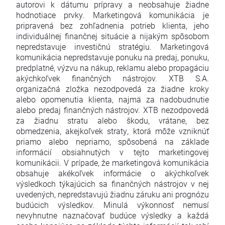
autorovi k dátumu prípravy a neobsahuje žiadne
hodnotiace prvky. Marketingová komunikácia je
pripravená bez zohľadnenia potrieb klienta, jeho
individuálnej finančnej situácie a nijakým spôsobom
nepredstavuje investičnú stratégiu. Marketingová
komunikácia nepredstavuje ponuku na predaj, ponuku,
predplatné, výzvu na nákup, reklamu alebo propagáciu
akýchkoľvek finančných nástrojov. XTB S.A.
organizačná zložka nezodpovedá za žiadne kroky
alebo opomenutia klienta, najmä za nadobudnutie
alebo predaj finančných nástrojov. XTB nezodpovedá
za žiadnu stratu alebo škodu, vrátane, bez
obmedzenia, akejkoľvek straty, ktorá môže vzniknúť
priamo alebo nepriamo, spôsobená na základe
informácií obsiahnutých v tejto marketingovej
komunikácii. V prípade, že marketingová komunikácia
obsahuje akékoľvek informácie o akýchkoľvek
výsledkoch týkajúcich sa finančných nástrojov v nej
uvedených, nepredstavujú žiadnu záruku ani prognózu
budúcich výsledkov. Minulá výkonnosť nemusí
nevyhnutne naznačovať budúce výsledky a každá