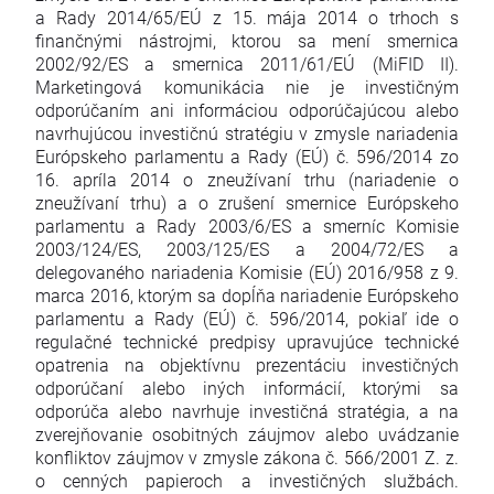
a Rady 2014/65/EÚ z 15. mája 2014 o trhoch s
finančnými nástrojmi, ktorou sa mení smernica
2002/92/ES a smernica 2011/61/EÚ (MiFID II).
Marketingová komunikácia nie je investičným
odporúčaním ani informáciou odporúčajúcou alebo
navrhujúcou investičnú stratégiu v zmysle nariadenia
Európskeho parlamentu a Rady (EÚ) č. 596/2014 zo
16. apríla 2014 o zneužívaní trhu (nariadenie o
zneužívaní trhu) a o zrušení smernice Európskeho
parlamentu a Rady 2003/6/ES a smerníc Komisie
2003/124/ES, 2003/125/ES a 2004/72/ES a
delegovaného nariadenia Komisie (EÚ) 2016/958 z 9.
marca 2016, ktorým sa dopĺňa nariadenie Európskeho
parlamentu a Rady (EÚ) č. 596/2014, pokiaľ ide o
regulačné technické predpisy upravujúce technické
opatrenia na objektívnu prezentáciu investičných
odporúčaní alebo iných informácií, ktorými sa
odporúča alebo navrhuje investičná stratégia, a na
zverejňovanie osobitných záujmov alebo uvádzanie
konfliktov záujmov v zmysle zákona č. 566/2001 Z. z.
o cenných papieroch a investičných službách.