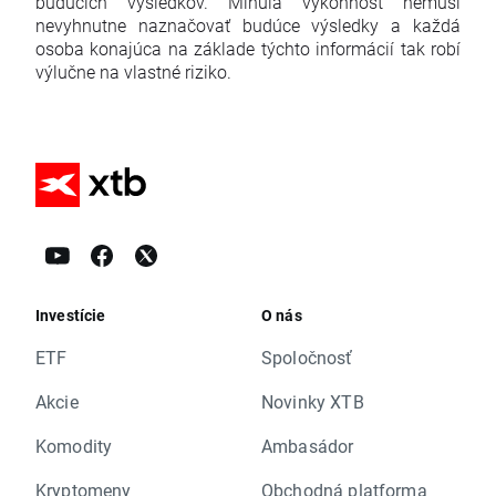
budúcich výsledkov. Minulá výkonnosť nemusí
nevyhnutne naznačovať budúce výsledky a každá
osoba konajúca na základe týchto informácií tak robí
výlučne na vlastné riziko.
Investície
O nás
ETF
Spoločnosť
Akcie
Novinky XTB
Komodity
Ambasádor
Kryptomeny
Obchodná platforma