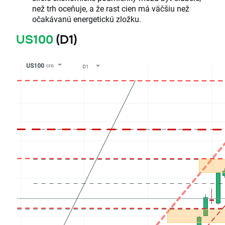
než trh oceňuje, a že rast cien má väčšiu než
očakávanú energetickú zložku.
US100
(D1)