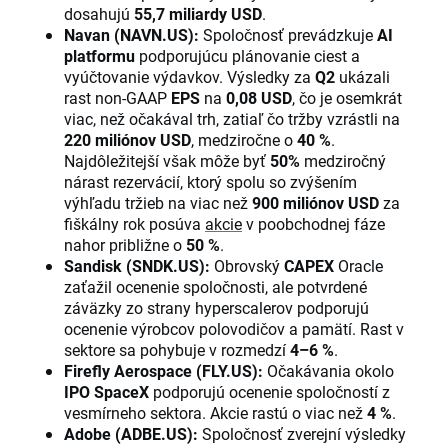
dosahujú
55,7 miliardy USD
.
Navan (NAVN.US):
Spoločnosť prevádzkuje
AI
platformu
podporujúcu plánovanie ciest a
vyúčtovanie výdavkov. Výsledky za
Q2
ukázali
rast non-GAAP
EPS
na
0,08 USD
, čo je osemkrát
viac, než očakával trh, zatiaľ čo tržby vzrástli na
220 miliónov USD
, medziročne o
40 %
.
Najdôležitejší však môže byť
50%
medziročný
nárast rezervácií, ktorý spolu so zvýšením
výhľadu tržieb na viac než
900 miliónov USD
za
fiškálny rok posúva
akcie
v poobchodnej fáze
nahor približne o
50 %
.
Sandisk (SNDK.US):
Obrovský
CAPEX
Oracle
zaťažil ocenenie spoločnosti, ale potvrdené
záväzky zo strany hyperscalerov podporujú
ocenenie výrobcov polovodičov a pamätí. Rast v
sektore sa pohybuje v rozmedzí
4–6 %
.
Firefly Aerospace (FLY.US):
Očakávania okolo
IPO SpaceX
podporujú ocenenie spoločností z
vesmírneho sektora. Akcie rastú o viac než
4 %
.
Adobe (ADBE.US):
Spoločnosť zverejní výsledky