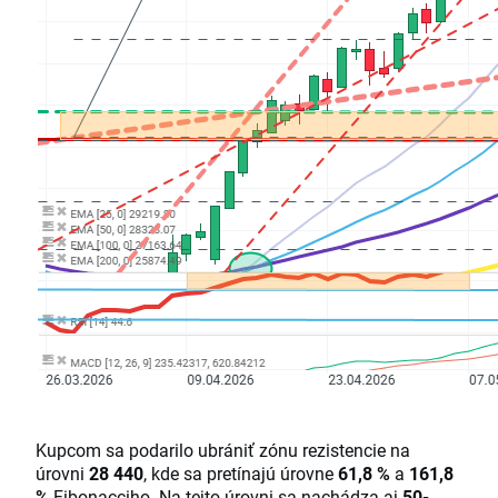
Kupcom sa podarilo ubrániť zónu rezistencie na
úrovni
28 440
, kde sa pretínajú úrovne
61,8 %
a
161,8
%
Fibonacciho. Na tejto úrovni sa nachádza aj
50-