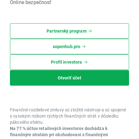
Online bezpečnosť
Partnerský program
xopenhub.pro
Profil investora
Otvoriť účet
Finančné rozdielové zmluvy sú zložité nástroje a sú spojené
s vysokým rizikom rýchlych finančných strát v dôsledku
pákového efektu.
Na 77 % účtov retailových investorov dochádza k
finančným stratám pri obchodovaní s finančnými