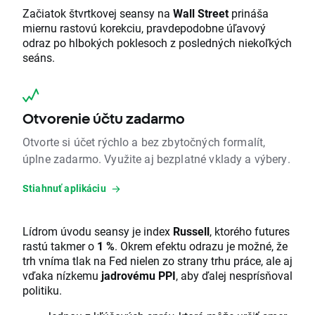
Začiatok štvrtkovej seansy na
Wall Street
prináša
miernu rastovú korekciu, pravdepodobne úľavový
odraz po hlbokých poklesoch z posledných niekoľkých
seáns.
Otvorenie účtu zadarmo
Otvorte si účet rýchlo a bez zbytočných formalít,
úplne zadarmo. Využite aj bezplatné vklady a výbery.
Stiahnuť aplikáciu
Lídrom úvodu seansy je index
Russell
, ktorého futures
rastú takmer o
1 %
. Okrem efektu odrazu je možné, že
trh vníma tlak na Fed nielen zo strany trhu práce, ale aj
vďaka nízkemu
jadrovému PPI
, aby ďalej nesprísňoval
politiku.