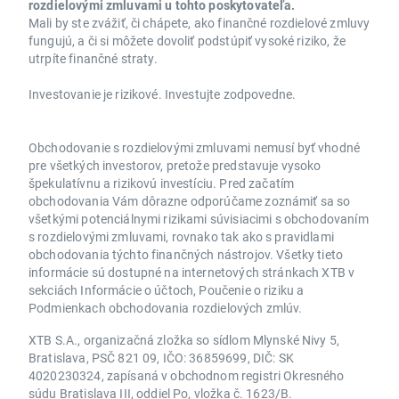
rozdielovými zmluvami u tohto poskytovateľa.
Mali by ste zvážiť, či chápete, ako finančné rozdielové zmluvy
fungujú, a či si môžete dovoliť podstúpiť vysoké riziko, že
utrpíte finančné straty.
Investovanie je rizikové. Investujte zodpovedne.
Obchodovanie s rozdielovými zmluvami nemusí byť vhodné
pre všetkých investorov, pretože predstavuje vysoko
špekulatívnu a rizikovú investíciu. Pred začatím
obchodovania Vám dôrazne odporúčame zoznámiť sa so
všetkými potenciálnymi rizikami súvisiacimi s obchodovaním
s rozdielovými zmluvami, rovnako tak ako s pravidlami
obchodovania týchto finančných nástrojov. Všetky tieto
informácie sú dostupné na internetových stránkach XTB v
sekciách Informácie o účtoch, Poučenie o riziku a
Podmienkach obchodovania rozdielových zmlúv.
XTB S.A., organizačná zložka so sídlom Mlynské Nivy 5,
Bratislava, PSČ 821 09, IČO: 36859699, DIČ: SK
4020230324, zapísaná v obchodnom registri Okresného
súdu Bratislava III, oddiel Po, vložka č. 1623/B.