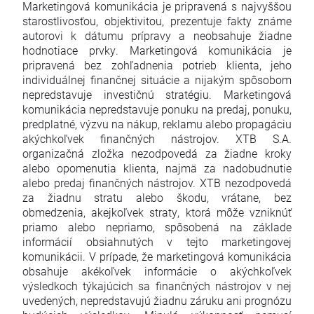
Marketingová komunikácia je pripravená s najvyššou
starostlivosťou, objektivitou, prezentuje fakty známe
autorovi k dátumu prípravy a neobsahuje žiadne
hodnotiace prvky. Marketingová komunikácia je
pripravená bez zohľadnenia potrieb klienta, jeho
individuálnej finančnej situácie a nijakým spôsobom
nepredstavuje investičnú stratégiu. Marketingová
komunikácia nepredstavuje ponuku na predaj, ponuku,
predplatné, výzvu na nákup, reklamu alebo propagáciu
akýchkoľvek finančných nástrojov. XTB S.A.
organizačná zložka nezodpovedá za žiadne kroky
alebo opomenutia klienta, najmä za nadobudnutie
alebo predaj finančných nástrojov. XTB nezodpovedá
za žiadnu stratu alebo škodu, vrátane, bez
obmedzenia, akejkoľvek straty, ktorá môže vzniknúť
priamo alebo nepriamo, spôsobená na základe
informácií obsiahnutých v tejto marketingovej
komunikácii. V prípade, že marketingová komunikácia
obsahuje akékoľvek informácie o akýchkoľvek
výsledkoch týkajúcich sa finančných nástrojov v nej
uvedených, nepredstavujú žiadnu záruku ani prognózu