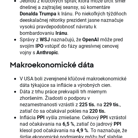
Jednou z kľúčových správ, ktorá môže určiť smer
dnešnej a zajtrajšej seansy, sú komentáre
Donalda Trumpa
k Iránu. Po niekoľkých týždňoch
deeskalačnej rétoriky prezident jasne naznačuje
vysokú pravdepodobnosť návratu k
bombardovaniu
Iránu
.
Správy z
WSJ
naznačujú, že
OpenAI
môže pred
svojím
IPO
vstúpiť do fázy agresívnej cenovej
vojny s
Anthropic
.
Makroekonomické dáta
V USA boli zverejnené kľúčové makroekonomické
dáta týkajúce sa inflácie a výrobných cien.
Dáta z trhu práce prekvapili trh miernym
zhoršením. Žiadosti o podporu v
nezamestnanosti vzrástli z
225 tis.
na
229 tis.
,
zatiaľ čo sa očakával pokles na
220 tis.
Inflácia
PPI
vyšla zmiešane. Celkový
PPI
vzrástol
nad očakávania na
6,5 %
, zatiaľ čo jadrový
PPI
klesol pod očakávania na
4,9 %
. To naznačuje, že
širšie ekonomické podmienky môžu byť slabšie,