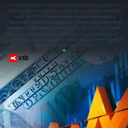
Finančné rozdielové zmluvy sú zložité nástroje a sú spojené s
vysokým rizikom rýchlych finančných strát v dôsledku pákového
efektu.
Na 77 % účtov retailových investorov dochádza k
finančným stratám pri obchodovaní s finančnými rozdielovými
zmluvami u tohto poskytovateľa.
Mali by ste zvážiť, či chápete,
ako finančné rozdielové zmluvy fungujú, a či si môžete dovoliť
podstúpiť vysoké riziko, že utrpíte finančné straty.
Investovanie je
rizikové. Investujte zodpovedne.