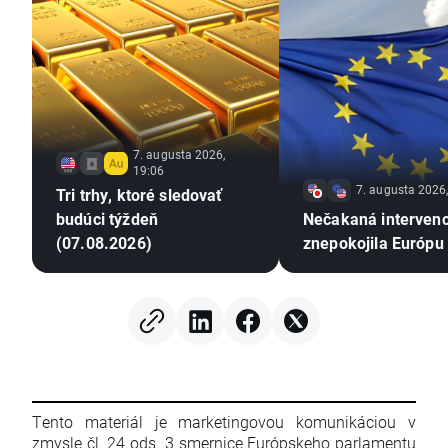
7. augusta 2026,
19:06
7. augusta 2026
Tri trhy, ktoré sledovať
budúci týždeň
Nečakaná interven
(07.08.2026)
znepokojila Európu
Tento materiál je marketingovou komunikáciou v
zmysle čl. 24 ods. 3 smernice Európskeho parlamentu