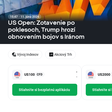
15:47 · 11. júna 2026
US Open: Zotavenie po
poklesoch, Trump hrozí
obnovením bojov s Iránom
Vývoj Indexov
Akciový Trh
-
US100
US2000
CFD
-
Stiahnite si bezplatnú aplikáciu
Stiahnite si