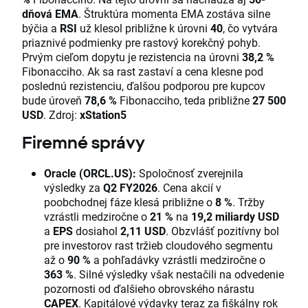
dňová EMA
. Štruktúra momenta EMA zostáva silne
býčia a
RSI
už klesol približne k úrovni
40
, čo vytvára
priaznivé podmienky pre rastový korekčný pohyb.
Prvým cieľom dopytu je rezistencia na úrovni
38,2 %
Fibonacciho. Ak sa rast zastaví a cena klesne pod
poslednú rezistenciu, ďalšou podporou pre kupcov
bude úroveň
78,6 %
Fibonacciho, teda približne
27 500
USD
. Zdroj:
xStation5
Firemné správy
Oracle (ORCL.US):
Spoločnosť zverejnila
výsledky za
Q2 FY2026
. Cena akcií v
poobchodnej fáze klesá približne o
8 %
. Tržby
vzrástli medziročne o
21 %
na
19,2 miliardy USD
a
EPS
dosiahol
2,11 USD
. Obzvlášť pozitívny bol
pre investorov rast tržieb cloudového segmentu
až o
90 %
a pohľadávky vzrástli medziročne o
363 %
. Silné výsledky však nestačili na odvedenie
pozornosti od ďalšieho obrovského nárastu
CAPEX
. Kapitálové výdavky teraz za fiškálny rok