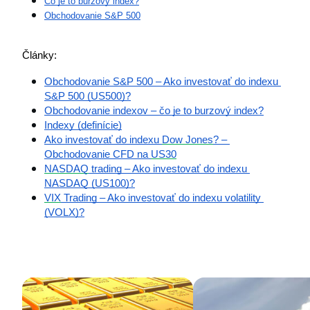
Čo je to burzový index?
Obchodovanie S&P 500
Články:
Obchodovanie S&P 500 – Ako investovať do indexu 
S&P 500 (US500)?
Obchodovanie indexov – čo je to burzový index?
Indexy (definície)
Ako investovať do indexu 
Dow Jones
? – 
Obchodovanie CFD na 
US30
NASDAQ
 trading – Ako investovať do indexu 
NASDAQ (US100)?
VIX
 Trading – Ako investovať do indexu volatility 
(VOLX)?