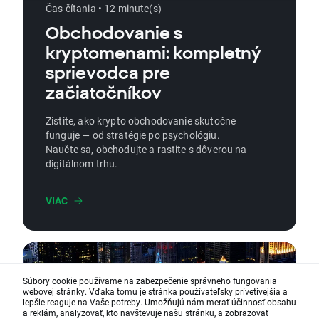
Čas čítania • 12 minute(s)
Obchodovanie s
kryptomenami: kompletný
sprievodca pre
začiatočníkov
Zistite, ako krypto obchodovanie skutočne
funguje — od stratégie po psychológiu.
Naučte sa, obchodujte a rastite s dôverou na
digitálnom trhu.
VIAC
Súbory cookie používame na zabezpečenie správneho fungovania
webovej stránky. Vďaka tomu je stránka používateľsky prívetivejšia a
lepšie reaguje na Vaše potreby. Umožňujú nám merať účinnosť obsahu
a reklám, analyzovať, kto navštevuje našu stránku, a zobrazovať