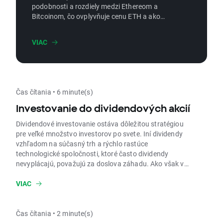
podobnosti a rozdiely medzi Ethereom a
Bitcoinom, čo ovplyvňuje cenu ETH a ako
Ethereum obchodovať!
VIAC
Čas čítania • 6 minute(s)
Investovanie do dividendových akcií
Dividendové investovanie ostáva dôležitou stratégiou
pre veľké množstvo investorov po svete. Iní dividendy
vzhľadom na súčasný trh a rýchlo rastúce
technologické spoločnosti, ktoré často dividendy
nevyplácajú, považujú za doslova záhadu. Ako však v
dnešnej dobe vyzerá dividendové investovanie? Čo je
dividendový výnos a ako je možné identifikovať
VIAC
najlepšie dividendové akcie? Ako spravovať svoje
dividendové portfólio? V tomto článku sa pokúsime na
tieto otázky odpovedať.
Čas čítania • 2 minute(s)