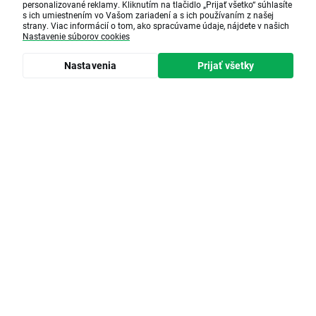
personalizované reklamy. Kliknutím na tlačidlo „Prijať všetko“ súhlasíte
s ich umiestnením vo Vašom zariadení a s ich používaním z našej
strany. Viac informácií o tom, ako spracúvame údaje, nájdete v našich
Nastavenie súborov cookies
Nastavenia
Prijať všetky
Čas čítania • 2 minute(s)
3 stratégie pre
obchodovanie indexu
USFANG
USFANG ponúka jednoduchý spôsob, ako
obchodovať vývoj najväčších
technologických spoločností
prostredníctvom jediného inštrumentu. V
článku si ukážeme 3 stratégie, ako tento
index využiť, od budovania technologického
portfólia až po špekuláciu na pokles či
VIAC
hedging existujúcich pozícií.