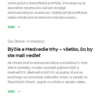
určite počul o diverzifikácii portfólia. Považuje sa za
absolútne nevyhnutnú súčasť stratégií
inštitucionálnych investorov. Dôležitosť diverzifikácie
medzi retailovými investormi však býva často
prehliadaná. Mnohí sa pravdepodobne pýtajú, čo
znamená diverzifikácia a ako diverzifikovať svoje
VIAC
portfólio. V tomto článku sa pokúsime odpovedať na
tieto otázky.
Čas čítania • 6 minute(s)
Býčie a Medvedie trhy – všetko, čo by
ste mali vedieť
Ak chcete brať investovanie vážne a dosiahnuť v ňom
dobré výsledky, musíte rozumieť pojmom býčí a
medvedí trh. Medvedí a býčí trh sú pojmy, ktoré sa
používajú na označenie celkového smeru a nálady na
finančných trhoch, najmä vo vzťahu k akciám alebo
cenným papierom.
VIAC