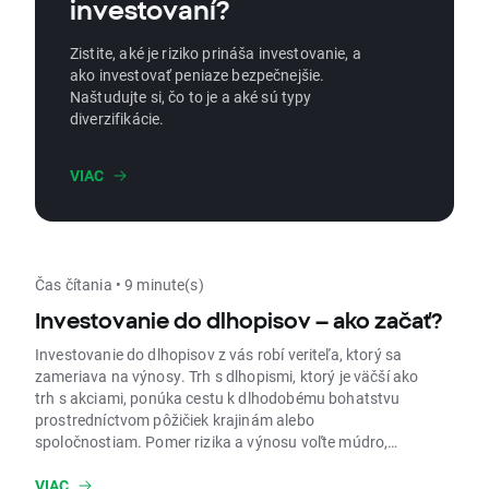
investovaní?
Zistite, aké je riziko prináša investovanie, a
ako investovať peniaze bezpečnejšie.
Naštudujte si, čo to je a aké sú typy
diverzifikácie.
VIAC
Čas čítania • 9 minute(s)
Investovanie do dlhopisov – ako začať?
Investovanie do dlhopisov z vás robí veriteľa, ktorý sa
zameriava na výnosy. Trh s dlhopismi, ktorý je väčší ako
trh s akciami, ponúka cestu k dlhodobému bohatstvu
prostredníctvom pôžičiek krajinám alebo
spoločnostiam. Pomer rizika a výnosu voľte múdro,
pretože globálne financovanie sa viac ako inokedy
opiera o súkromný dlh. Poďme túto investičnú stratégiu
VIAC