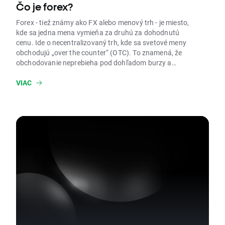
Čo je forex?
Forex - tiež známy ako FX alebo menový trh - je miesto,
kde sa jedna mena vymieňa za druhú za dohodnutú
cenu. Ide o necentralizovaný trh, kde sa svetové meny
obchodujú „over the counter“ (OTC). To znamená, že
obchodovanie neprebieha pod dohľadom burzy a
obchody sú rýchle a lacné.
VIAC