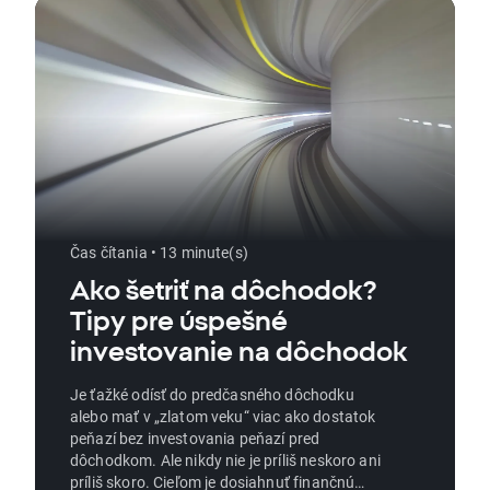
Čas čítania • 13 minute(s)
Ako šetriť na dôchodok?
Tipy pre úspešné
investovanie na dôchodok
Je ťažké odísť do predčasného dôchodku
alebo mať v „zlatom veku“ viac ako dostatok
peňazí bez investovania peňazí pred
dôchodkom. Ale nikdy nie je príliš neskoro ani
príliš skoro. Cieľom je dosiahnuť finančnú