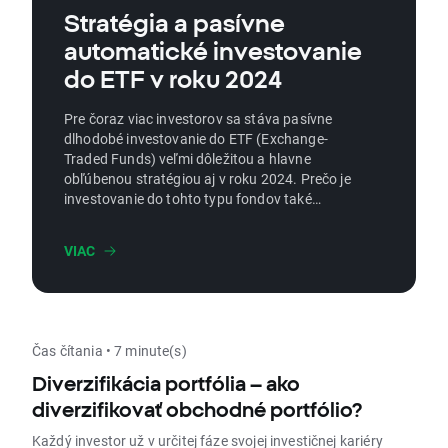
Stratégia a pasívne
automatické investovanie
do ETF v roku 2024
Pre čoraz viac investorov sa stáva pasívne
dlhodobé investovanie do ETF (Exchange-
Traded Funds) veľmi dôležitou a hlavne
obľúbenou stratégiou aj v roku 2024. Prečo je
investovanie do tohto typu fondov také
obľúbené, ako sa mu darí dlhodobo a dá sa
investovať pasívne? To všetko sa dočítate v
VIAC
tomto článku.
Čas čítania • 7 minute(s)
Diverzifikácia portfólia – ako
diverzifikovať obchodné portfólio?
Každý investor už v určitej fáze svojej investičnej kariéry