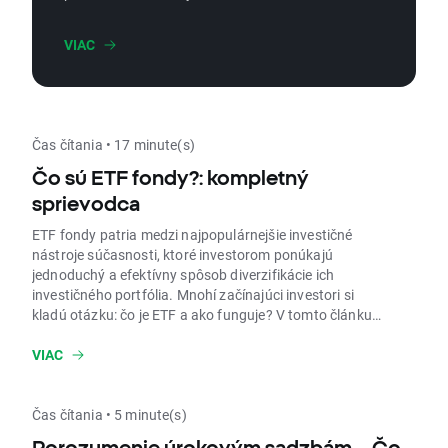
slobodu čo najskôr a užívať si život po
odchode do dôchodku. Nižšie nájdete
VIAC
základné pravidlá a kroky, ako začať.
Čas čítania • 17 minute(s)
Čo sú ETF fondy?: kompletný
sprievodca
ETF fondy patria medzi najpopulárnejšie investičné
nástroje súčasnosti, ktoré investorom ponúkajú
jednoduchý a efektívny spôsob diverzifikácie ich
investičného portfólia. Mnohí začínajúci investori si
kladú otázku: čo je ETF a ako funguje? V tomto článku
sa budeme zaoberať presne tým, čo presne ETF je, ako
funguje, prečo investovať do ETF fondov, aké druhy ETF
VIAC
existujú a ako si ich vybrať. Poskytneme Vám aj návod,
ako si krok za krokom vybrať tie najlepšie ETF pre vaše
investičné potreby.
Čas čítania • 5 minute(s)
Porozumenie úrokovým sadzbám – Čo