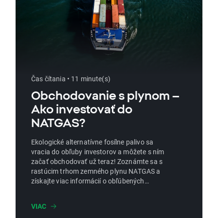
Čas čítania • 11 minute(s)
Obchodovanie s plynom –
Ako investovať do
NATGAS?
Ekologické alternatívne fosílne palivo sa
vracia do obľuby investorov a môžete s ním
začať obchodovať už teraz! Zoznámte sa s
rastúcim trhom zemného plynu NATGAS a
získajte viac informácií o obľúbených
spôsoboch investovania do komodít.
Zoznámte sa napríklad s históriou a
VIAC
budúcnosťou spoločnosti NATGAS