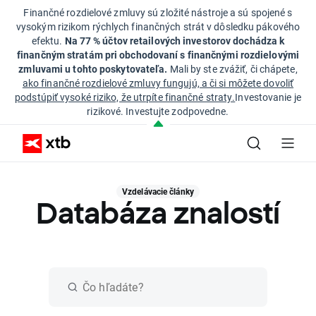
Finančné rozdielové zmluvy sú zložité nástroje a sú spojené s
vysokým rizikom rýchlych finančných strát v dôsledku pákového
efektu.
Na 77 % účtov retailových investorov dochádza k
finančným stratám pri obchodovaní s finančnými rozdielovými
zmluvami u tohto poskytovateľa.
Mali by ste zvážiť, či chápete,
ako finančné rozdielové zmluvy fungujú, a či si môžete dovoliť
podstúpiť vysoké riziko, že utrpíte finančné straty.
Investovanie je
rizikové. Investujte zodpovedne.
Vzdelávacie články
Databáza znalostí