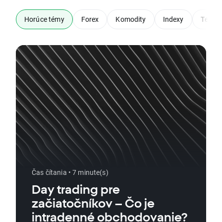
Horúce témy
Forex
Komodity
Indexy
Techni
Čas čítania • 7 minute(s)
Day trading pre
začiatočníkov – Čo je
intradenné obchodovanie?