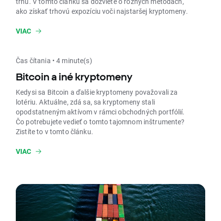
trhu. V tomto článku sa dozviete o rôznych metódach,
ako získať trhovú expozíciu voči najstaršej kryptomeny.
VIAC
Čas čítania • 4 minute(s)
Bitcoin a iné kryptomeny
Kedysi sa Bitcoin a ďalšie kryptomeny považovali za
lotériu. Aktuálne, zdá sa, sa kryptomeny stali
opodstatneným aktívom v rámci obchodných portfólií.
Čo potrebujete vedieť o tomto tajomnom inštrumente?
Zistíte to v tomto článku.
VIAC